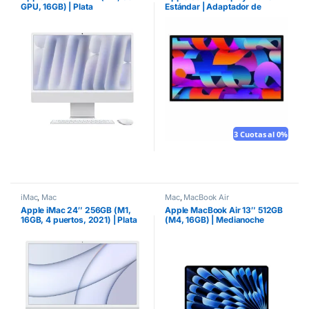
GPU, 16GB) | Plata
Estándar | Adaptador de
montaje VESA
3 Cuotas al 0%
iMac
,
Mac
Mac
,
MacBook Air
Apple iMac 24″ 256GB (M1,
Apple MacBook Air 13″ 512GB
16GB, 4 puertos, 2021) | Plata
(M4, 16GB) | Medianoche