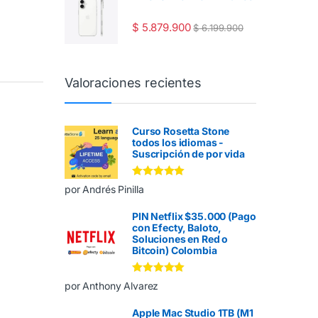
$
5.879.900
$
6.199.900
Valoraciones recientes
Curso Rosetta Stone
todos los idiomas -
Suscripción de por vida
Valorado en
5
por Andrés Pinilla
de 5
PIN Netflix $35.000 (Pago
con Efecty, Baloto,
Soluciones en Red o
Bitcoin) Colombia
Valorado en
5
por Anthony Alvarez
de 5
Apple Mac Studio 1TB (M1