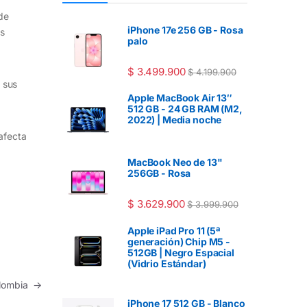
de
iPhone 17e 256 GB - Rosa
s
palo
$
3.499.900
$
4.199.900
 sus
Apple MacBook Air 13″
512 GB - 24 GB RAM (M2,
2022) | Media noche
afecta
MacBook Neo de 13"
256GB - Rosa
$
3.629.900
$
3.999.900
Apple iPad Pro 11 (5ª
generación) Chip M5 -
512GB | Negro Espacial
(Vidrio Estándar)
Colombia
→
iPhone 17 512 GB - Blanco