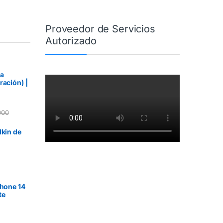
Proveedor de Servicios
Autorizado
ra
ración) |
900
lkin de
Phone 14
te