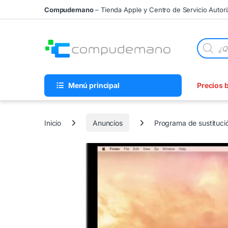
Skip to navigation
Skip to content
Compudemano
– Tienda Apple y Centro de Servicio Autor
Búsqueda
Menú principal
Precios 
Inicio
Anuncios
Programa de sustituci