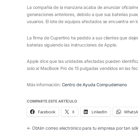
La compañía de la manzana acaba de anunciar oficialme
generaciones anteriores, debido a que sus baterías pued
usuarios. El lote de equipos afectados se encuentra en 
La firma de Cupertino ha pedido a sus clientes que dej
baterías siguiendo las instrucciones de Apple.
Apple dice que las unidades afectadas pueden identifica
solo al MacBook Pro de 15 pulgadas vendidos en las fec
Más información:
Centro de Ayuda Compudemano
COMPARTE ESTE ARTÍCULO
Facebook
X
LinkedIn
Whats
Navegación de entradas
←
Obtén correo electrónico para tu empresa por tan só