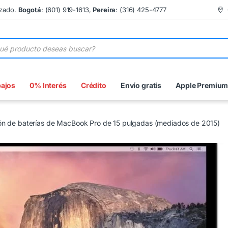
izado.
Bogotá
: (601) 919-1613,
Pereira
: (316) 425-4777
 de productos
bajos
0% Interés
Crédito
Envío gratis
Apple Premiu
ón de baterías de MacBook Pro de 15 pulgadas (mediados de 2015)