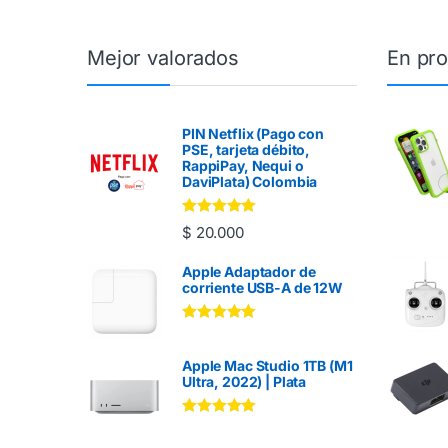
Mejor valorados
En pr
PIN Netflix (Pago con
PSE, tarjeta débito,
RappiPay, Nequi o
DaviPlata) Colombia
Valorado en
$
20.000
5.00
de 5
Apple Adaptador de
corriente USB-A de 12W
Valorado en
5.00
de 5
Apple Mac Studio 1TB (M1
Ultra, 2022) | Plata
Valorado en
5.00
de 5