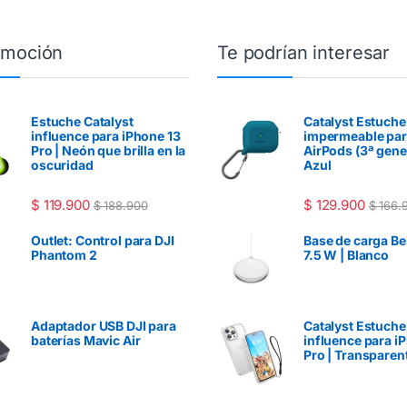
omoción
Te podrían interesar
Estuche Catalyst
Catalyst Estuche
influence para iPhone 13
impermeable pa
Pro | Neón que brilla en la
AirPods (3ª gene
oscuridad
Azul
$
119.900
$
129.900
$
188.900
$
166.
Outlet: Control para DJI
Base de carga Be
Phantom 2
7.5 W | Blanco
Adaptador USB DJI para
Catalyst Estuche
baterías Mavic Air
influence para i
Pro | Transparen