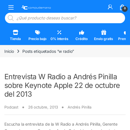
Skip to navigation
Skip to content
Open
0
Búsqueda de productos
Tienda
Precio bajo
0% Interés
Crédito
Envío gratis
Premi
Inicio
Posts etiquetados “w radio”
Entrevista W Radio a Andrés Pinilla
sobre Keynote Apple 22 de octubre
del 2013
Podcast
26 octubre, 2013
Andrés Pinilla
Escucha la entrevista de la W Radio a Andrés Pinilla, Gerente