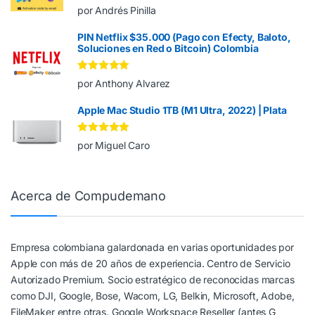
Valorado en
5
por Andrés Pinilla
de 5
PIN Netflix $35.000 (Pago con Efecty, Baloto,
Soluciones en Red o Bitcoin) Colombia
Valorado en
5
por Anthony Alvarez
de 5
Apple Mac Studio 1TB (M1 Ultra, 2022) | Plata
Valorado en
5
por Miguel Caro
de 5
Acerca de Compudemano
Empresa colombiana galardonada en varias oportunidades por
Apple con más de 20 años de experiencia. Centro de Servicio
Autorizado Premium. Socio estratégico de reconocidas marcas
como DJI, Google, Bose, Wacom, LG, Belkin, Microsoft, Adobe,
FileMaker entre otras. Google Workspace Reseller (antes G