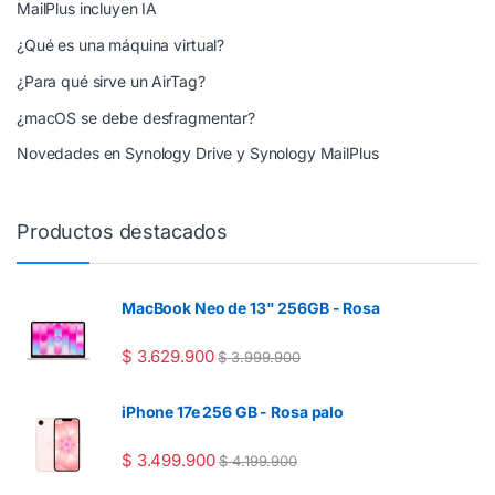
MailPlus incluyen IA
¿Qué es una máquina virtual?
¿Para qué sirve un AirTag?
¿macOS se debe desfragmentar?
Novedades en Synology Drive y Synology MailPlus
Productos destacados
MacBook Neo de 13" 256GB - Rosa
$
3.629.900
$
3.999.900
iPhone 17e 256 GB - Rosa palo
$
3.499.900
$
4.199.900