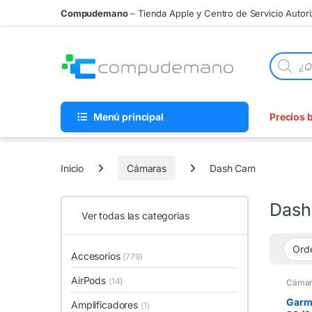
Skip to navigation
Skip to content
Compudemano
– Tienda Apple y Centro de Servicio Autor
Búsqueda
Menú principal
Precios 
Inicio
Cámaras
Dash Cam
Dash
Ver todas las categorias
Accesorios
(779)
AirPods
(14)
Cámar
Garm
Amplificadores
(1)