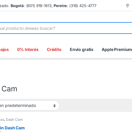
izado.
Bogotá
: (601) 919-1613,
Pereira
: (316) 425-4777
 de productos
bajos
0% Interés
Crédito
Envío gratis
Apple Premiu
 Cam
as
,
Dash Cam
in Dash Cam