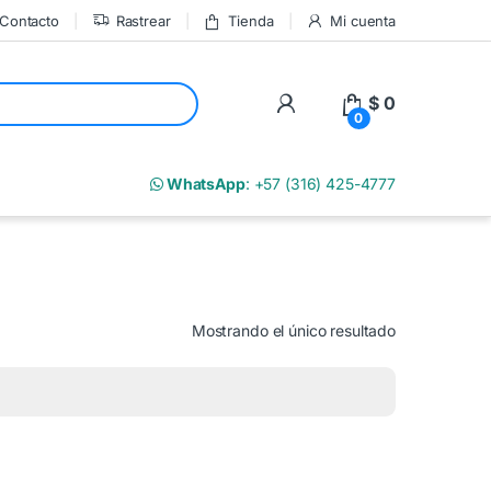
Contacto
Rastrear
Tienda
Mi cuenta
My Account
$
0
0
m
WhatsApp
: +57 (316) 425-4777
Mostrando el único resultado