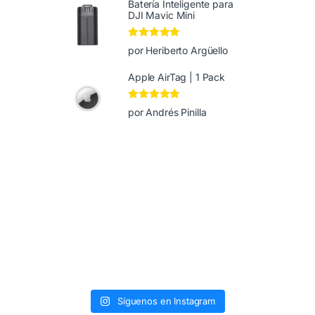
Batería Inteligente para
DJI Mavic Mini
Valorado en
5
por Heriberto Argüello
de 5
Apple AirTag | 1 Pack
Valorado en
5
por Andrés Pinilla
de 5
Síguenos en Instagram