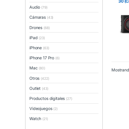
30 (C
vehíc
Audio
(79)
Cámaras
(43)
Drones
(68)
iPad
(23)
iPhone
(63)
iPhone 17 Pro
(6)
Mac
(80)
Mostrando
Otros
(422)
Outlet
(43)
Productos digitales
(27)
Videojuegos
(2)
Watch
(21)