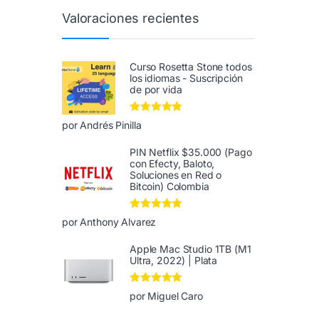
Valoraciones recientes
Curso Rosetta Stone todos
los idiomas - Suscripción
de por vida
Valorado en
5
por Andrés Pinilla
de 5
PIN Netflix $35.000 (Pago
con Efecty, Baloto,
Soluciones en Red o
Bitcoin) Colombia
Valorado en
5
por Anthony Alvarez
de 5
Apple Mac Studio 1TB (M1
Ultra, 2022) | Plata
Valorado en
5
por Miguel Caro
de 5