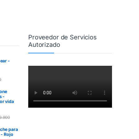
Proveedor de Servicios
Autorizado
ear -
0
tone
s -
or vida
9.900
uche para
 - Rojo