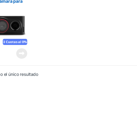
ámara para
ulos)
3 Cuotas al 0%
 el único resultado