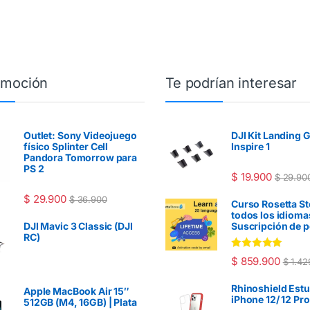
omoción
Te podrían interesar
Outlet: Sony Videojuego
DJI Kit Landing G
físico Splinter Cell
Inspire 1
Pandora Tomorrow para
PS 2
$
19.900
$
29.90
$
29.900
$
36.900
Curso Rosetta S
todos los idioma
DJI Mavic 3 Classic (DJI
Suscripción de p
RC)
Valorado en
$
859.900
$
1.42
5.00
de 5
Rhinoshield Est
Apple MacBook Air 15″
iPhone 12/ 12 Pro
512GB (M4, 16GB) | Plata