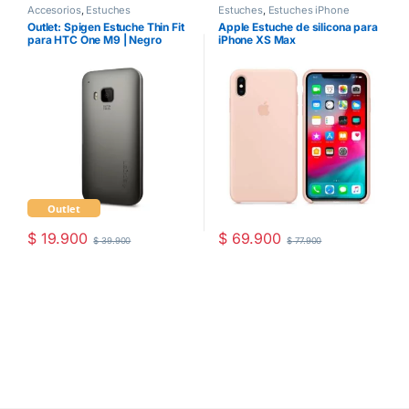
Accesorios
,
Estuches
Estuches
,
Estuches iPhone
Outlet: Spigen Estuche Thin Fit
Apple Estuche de silicona para
para HTC One M9 | Negro
iPhone XS Max
Outlet
$
19.900
$
69.900
$
39.900
$
77.900