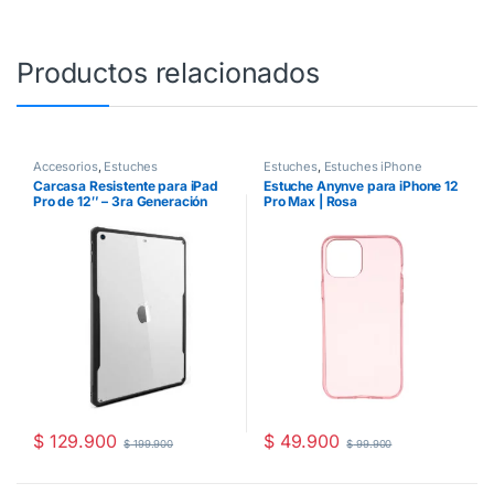
Productos relacionados
Accesorios
,
Estuches
Estuches
,
Estuches iPhone
Carcasa Resistente para iPad
Estuche Anynve para iPhone 12
Pro de 12″ – 3ra Generación
Pro Max | Rosa
$
129.900
$
49.900
$
199.900
$
99.900