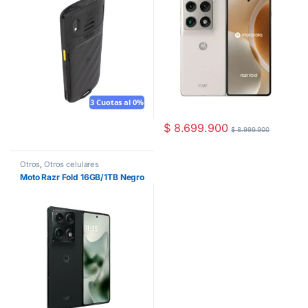
3 Cuotas al 0%
Mouse gratis
$
8.699.900
$
8.999.900
Otros
,
Otros celulares
Moto Razr Fold 16GB/1TB Negro