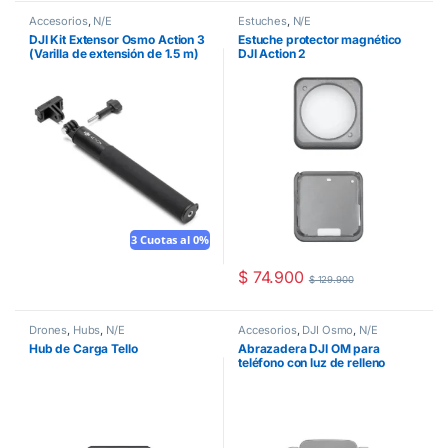
Accesorios
,
N/E
Estuches
,
N/E
DJI Kit Extensor Osmo Action 3
Estuche protector magnético
(Varilla de extensión de 1.5 m)
DJI Action 2
3 Cuotas al 0%
$
74.900
$
129.900
Drones
,
Hubs
,
N/E
Accesorios
,
DJI Osmo
,
N/E
Hub de Carga Tello
Abrazadera DJI OM para
teléfono con luz de relleno