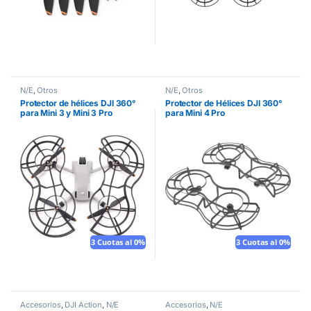
N/E
,
Otros
N/E
,
Otros
Protector de hélices DJI 360°
Protector de Hélices DJI 360°
para Mini 3 y Mini 3 Pro
para Mini 4 Pro
3 Cuotas al 0%
3 Cuotas al 0%
Accesorios
,
DJI Action
,
N/E
Accesorios
,
N/E