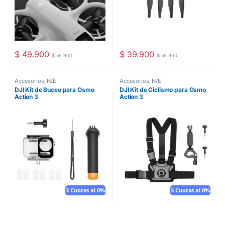
$
49.900
$
39.900
$
55.900
$
55.900
Accesorios
,
N/E
Accesorios
,
N/E
DJI Kit de Buceo para Osmo
DJI Kit de Ciclismo para Osmo
Action 3
Action 3
3 Cuotas al 0%
3 Cuotas al 0%