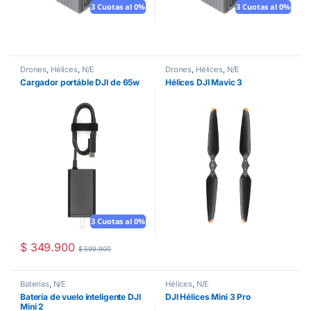
3 Cuotas al 0%
3 Cuotas al 0%
Drones
,
Hélices
,
N/E
Drones
,
Hélices
,
N/E
Cargador portáble DJI de 65w
Hélices DJI Mavic 3
3 Cuotas al 0%
$
349.900
$
599.900
Baterías
,
N/E
Hélices
,
N/E
Batería de vuelo inteligente DJI
DJI Hélices Mini 3 Pro
Mini 2