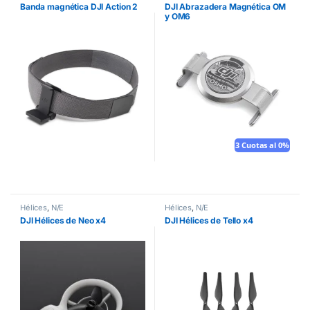
Banda magnética DJI Action 2
DJI Abrazadera Magnética OM
y OM6
3 Cuotas al 0%
Hélices
,
N/E
Hélices
,
N/E
DJI Hélices de Neo x4
DJI Hélices de Tello x4