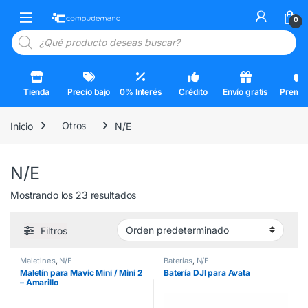
Skip to navigation
Skip to content
Open
0
Búsqueda de productos
Tienda
Precio bajo
0% Interés
Crédito
Envío gratis
Premi
Inicio
Otros
N/E
N/E
Mostrando los 23 resultados
Filtros
Maletines
,
N/E
Baterías
,
N/E
Maletín para Mavic Mini / Mini 2
Batería DJI para Avata
– Amarillo