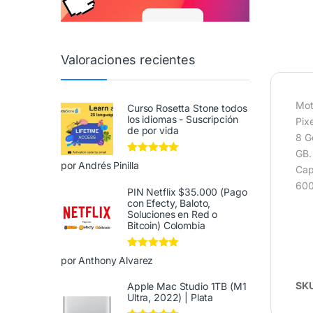
Valoraciones recientes
Mot
Curso Rosetta Stone todos
los idiomas - Suscripción
Pix
de por vida
8 G
GB.
Valorado en
5
por Andrés Pinilla
Cap
de 5
600
PIN Netflix $35.000 (Pago
con Efecty, Baloto,
Soluciones en Red o
Bitcoin) Colombia
Valorado en
5
por Anthony Alvarez
de 5
SK
Apple Mac Studio 1TB (M1
Ultra, 2022) | Plata