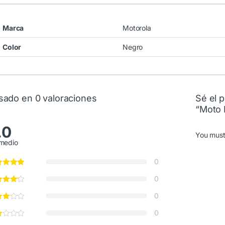
Marca
Motorola
Color
Negro
sado en 0 valoraciones
Sé el p
“Moto 
.0
You mus
medio
0
0
0
0