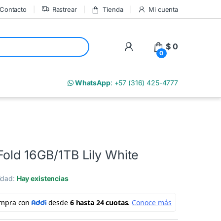
Contacto
Rastrear
Tienda
Mi cuenta
My Account
$
0
0
m
WhatsApp
: +57 (316) 425-4777
Fold 16GB/1TB Lily White
lidad:
Hay existencias