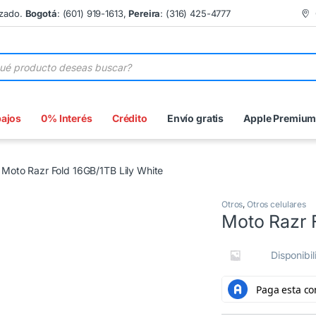
izado.
Bogotá
: (601) 919-1613,
Pereira
: (316) 425-4777
 de productos
bajos
0% Interés
Crédito
Envío gratis
Apple Premiu
Moto Razr Fold 16GB/1TB Lily White
Otros
,
Otros celulares
Moto Razr 
Disponibi