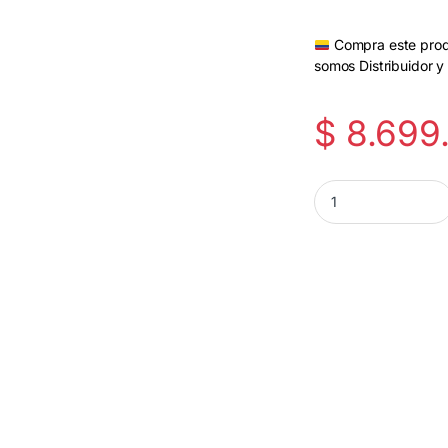
Compra este produ
somos Distribuidor y
$
8.699
Moto Razr Fold 16GB