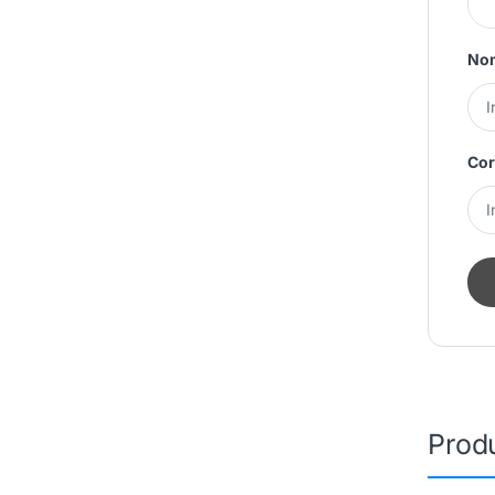
No
Cor
Prod