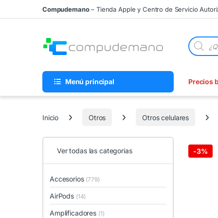
Skip to navigation
Skip to content
Compudemano
– Tienda Apple y Centro de Servicio Autor
Búsqueda
Menú principal
Precios 
Inicio
Otros
Otros celulares
Ver todas las categorias
-
3%
Accesorios
(779)
AirPods
(14)
Amplificadores
(1)