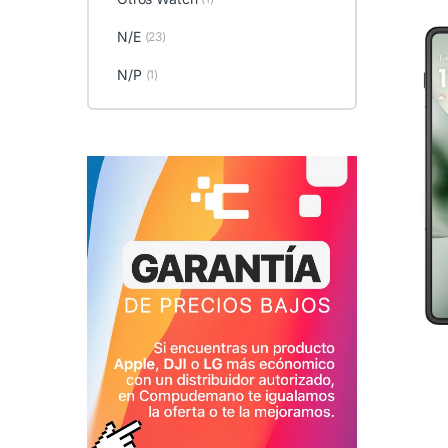
N/E
(23)
N/P
(1)