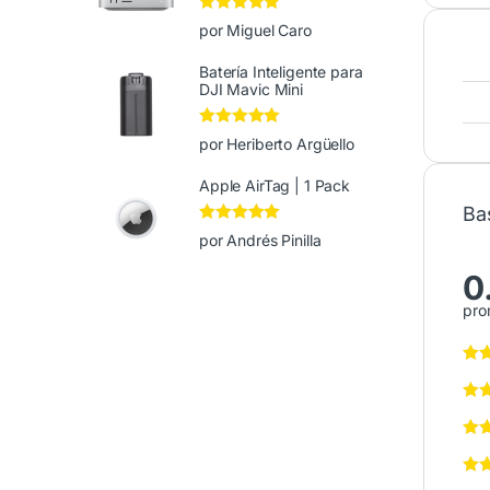
Valorado en
5
por Miguel Caro
de 5
Batería Inteligente para
DJI Mavic Mini
Valorado en
5
por Heriberto Argüello
de 5
Apple AirTag | 1 Pack
Ba
Valorado en
5
por Andrés Pinilla
de 5
0
pro