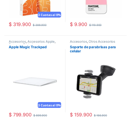
3 Cuotas al 0%
$
319.900
$
9.900
$
388.900
$
119.900
Accesorios
,
Accesorios Apple
,
Accesorios
,
Otros Accesorios
Ratones
,
Teclados
Apple Magic Trackpad
Soporte de parabrisas para
celular
3 Cuotas al 0%
$
799.900
$
159.900
$
899.900
$
166.900