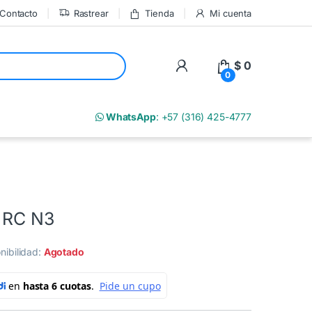
Contacto
Rastrear
Tienda
Mi cuenta
My Account
$
0
0
m
WhatsApp
: +57 (316) 425-4777
I RC N3
nibilidad:
Agotado