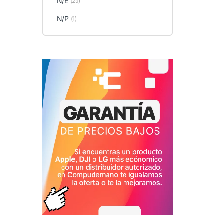
N/E
(23)
N/P
(1)