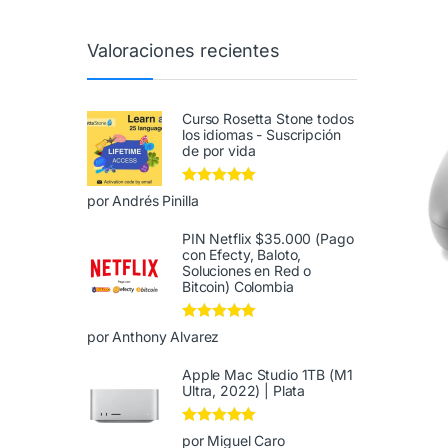
Valoraciones recientes
Curso Rosetta Stone todos
los idiomas - Suscripción
de por vida
Valorado en
5
por Andrés Pinilla
de 5
PIN Netflix $35.000 (Pago
con Efecty, Baloto,
Soluciones en Red o
Bitcoin) Colombia
Valorado en
5
por Anthony Alvarez
de 5
Apple Mac Studio 1TB (M1
Ultra, 2022) | Plata
Valorado en
5
por Miguel Caro