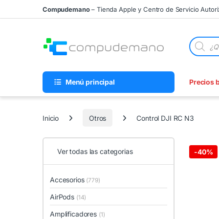
Skip to navigation
Skip to content
Compudemano
– Tienda Apple y Centro de Servicio Autor
Búsqueda
Menú principal
Precios 
Inicio
Otros
Control DJI RC N3
Ver todas las categorias
-
40%
Accesorios
(779)
AirPods
(14)
Amplificadores
(1)