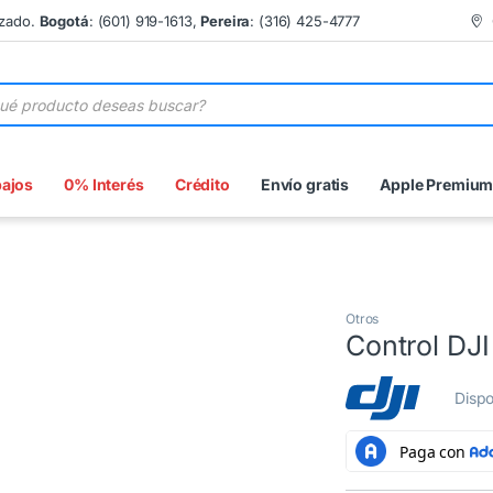
izado.
Bogotá
: (601) 919-1613,
Pereira
: (316) 425-4777
 de productos
bajos
0% Interés
Crédito
Envío gratis
Apple Premiu
Otros
Control DJ
Dispo