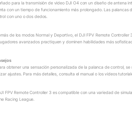
eñado para la transmisión de video DJI O4 con un diseño de antena in
nta con un tiempo de funcionamiento más prolongado. Las palancas de
trol con uno o dos dedos.
más de los modos Normal y Deportivo, el DJI FPV Remote Controller
 jugadores avanzados practiquen y dominen habilidades más sofistica
sejos
Para obtener una sensación personalizada de la palanca de control, se r
izar ajustes. Para más detalles, consulta el manual o los vídeos tutorial
DJI FPV Remote Controller 3 es compatible con una variedad de simulad
ne Racing League.