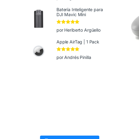
de 5
Batería Inteligente para
DJI Mavic Mini
Valorado en
5
por Heriberto Argüello
de 5
Apple AirTag | 1 Pack
Valorado en
5
por Andrés Pinilla
de 5