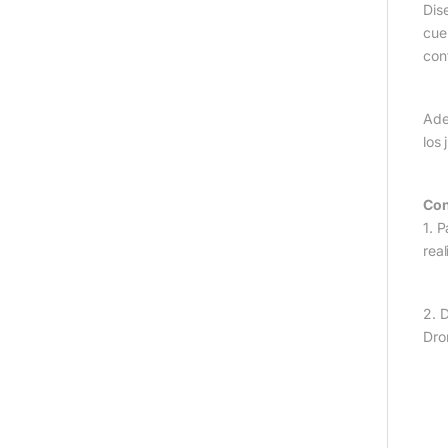
Dis
cue
con
Ade
los
Con
1. 
real
2. 
Dro