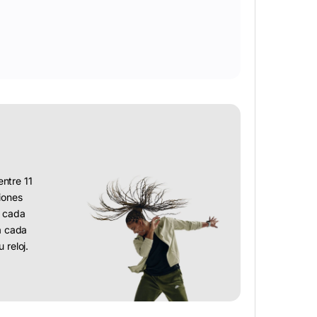
entre 11
iones
s cada
a cada
 reloj.