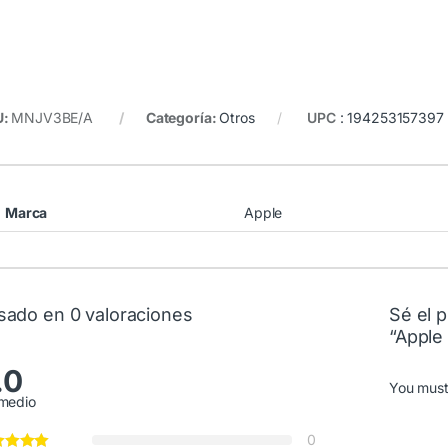
U:
MNJV3BE/A
Categoría:
Otros
UPC
:
194253157397
Marca
Apple
sado en 0 valoraciones
Sé el p
“Apple
.0
You mus
medio
0