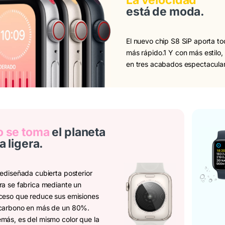
La velocidad
está de moda.
El nuevo chip S8 SiP aporta t
más rápido.1 Y con más estilo
en tres acabados espectaculare
 se toma
el planeta
la ligera.
rediseñada cubierta posterior
ra se fabrica mediante un
ceso que reduce sus emisiones
carbono en más de un 80%.
más, es del mismo color que la