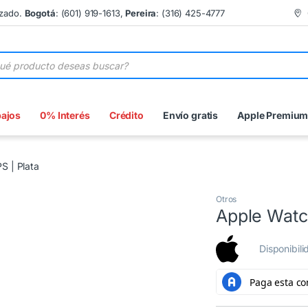
izado.
Bogotá
: (601) 919-1613,
Pereira
: (316) 425-4777
 de productos
bajos
0% Interés
Crédito
Envío gratis
Apple Premiu
 | Plata
Otros
Apple Watc
Disponibil