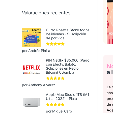
Valoraciones recientes
Curso Rosetta Stone todos
los idiomas - Suscripción
de por vida
Valorado en
5
por Andrés Pinilla
de 5
PIN Netflix $35.000 (Pago
con Efecty, Baloto,
No
Soluciones en Red o
a 
Bitcoin) Colombia
Valorado en
5
por Anthony Alvarez
La 
de 5
aho
Apple Mac Studio 1TB (M1
pro
Ultra, 2022) | Plata
de 
Ade
Valorado en
5
por Miguel Caro