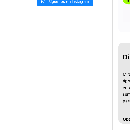
Síguenos en Instagram
Di
Mir
tip
en 
sem
pas
Obt