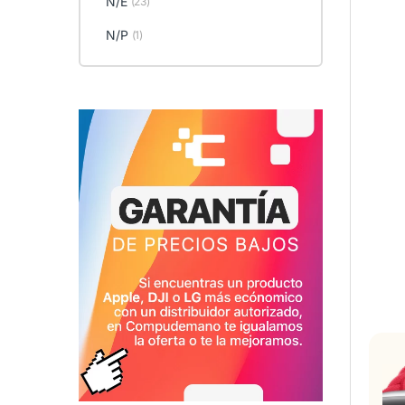
N/E
(23)
N/P
(1)