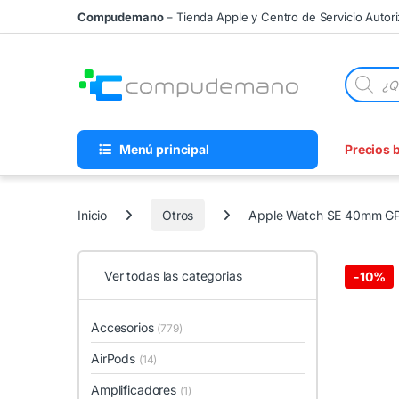
Skip to navigation
Skip to content
Compudemano
– Tienda Apple y Centro de Servicio Autor
Búsqueda
Menú principal
Precios 
Inicio
Otros
Apple Watch SE 40mm GPS
Ver todas las categorias
-
10%
Accesorios
(779)
AirPods
(14)
Amplificadores
(1)