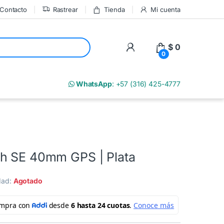
Contacto
Rastrear
Tienda
Mi cuenta
My Account
$
0
0
m
WhatsApp
: +57 (316) 425-4777
h SE 40mm GPS | Plata
idad:
Agotado