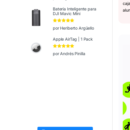
de 5
caj
Batería Inteligente para
alu
DJI Mavic Mini
Valorado en
5
por Heriberto Argüello
de 5
Apple AirTag | 1 Pack
Valorado en
5
por Andrés Pinilla
de 5