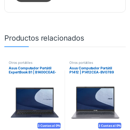
Productos relacionados
Otros portátiles
Otros portátiles
Asus Computador Portátil
Asus Computador Portátil
ExpertBook B1 | B1400CEAE-
P1412 | P1412CEA-BV0789
EK3072R
3 Cuotas al 0%
Mouse gratis
3 Cuotas al 0%
Mouse gratis