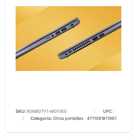
SKU:
90NB0TY1-M01VE0
UPC
:
Categoría:
Otros portátiles
4711081811961