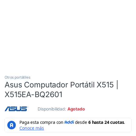
3 Cuotas al 0%
Mouse gratis
Otros portátiles
Asus Computador Portátil X515 |
X515EA-BQ2601
Disponibilidad:
Agotado