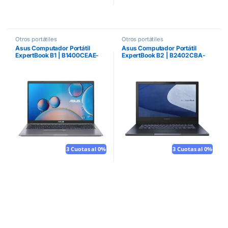
Otros portátiles
Otros portátiles
Asus Computador Portátil
Asus Computador Portátil
ExpertBook B1 | B1400CEAE-
ExpertBook B2 | B2402CBA-
EK3978R
EK0041X
3 Cuotas al 0%
Mouse gratis
3 Cuotas al 0%
Mouse gratis