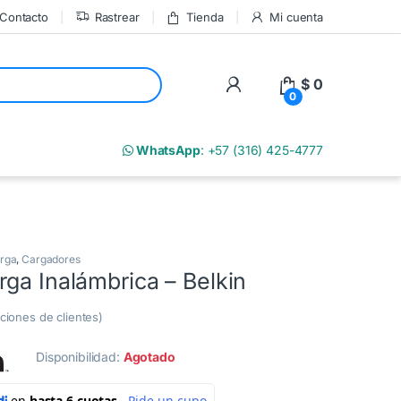
Contacto
Rastrear
Tienda
Mi cuenta
My Account
$
0
0
m
WhatsApp
: +57 (316) 425-4777
arga
,
Cargadores
ga Inalámbrica – Belkin
ciones de clientes)
Disponibilidad:
Agotado