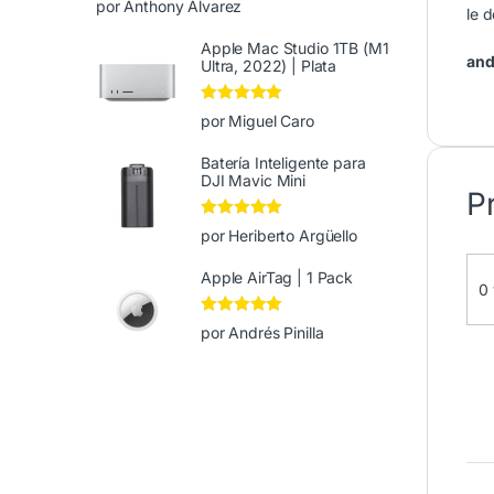
por Anthony Alvarez
le 
de 5
Apple Mac Studio 1TB (M1
and
Ultra, 2022) | Plata
Valorado en
5
por Miguel Caro
de 5
Batería Inteligente para
DJI Mavic Mini
P
Valorado en
5
por Heriberto Argüello
de 5
Apple AirTag | 1 Pack
0 
Valorado en
5
por Andrés Pinilla
de 5