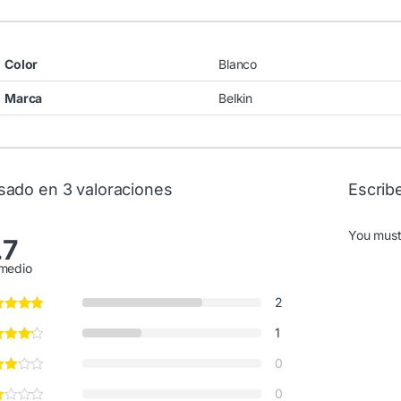
Color
Blanco
Marca
Belkin
sado en 3 valoraciones
Escrib
You mus
.7
medio
2
1
0
0