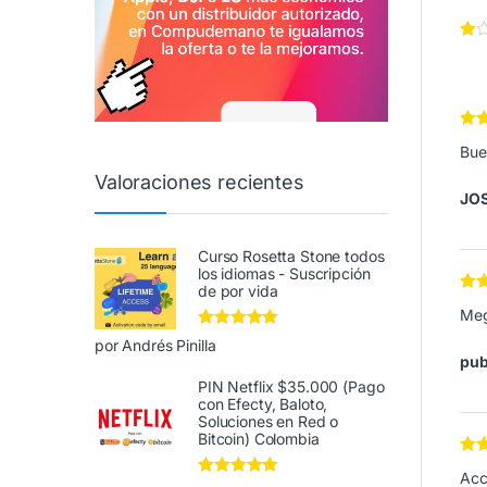
Valo
Bue
en
4
Valoraciones recientes
JO
Curso Rosetta Stone todos
los idiomas - Suscripción
de por vida
Val
Meg
de 5
Valorado en
5
por Andrés Pinilla
de 5
pub
PIN Netflix $35.000 (Pago
con Efecty, Baloto,
Soluciones en Red o
Bitcoin) Colombia
Val
Acc
de 5
Valorado en
5