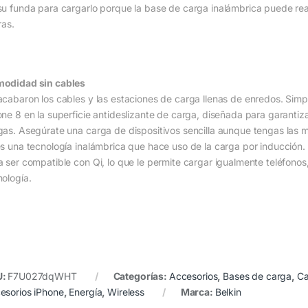
su funda para cargarlo porque la base de carga inalámbrica puede real
ras.
odidad sin cables
acabaron los cables y las estaciones de carga llenas de enredos. Simp
one 8 en la superficie antideslizante de carga, diseñada para garantiza
gas. Asegúrate una carga de dispositivos sencilla aunque tengas las
es una tecnología inalámbrica que hace uso de la carga por inducción.
a ser compatible con Qi, lo que le permite cargar igualmente teléfonos,
nología.
U:
F7U027dqWHT
Categorías:
Accesorios
,
Bases de carga
,
Ca
esorios iPhone
,
Energía
,
Wireless
Marca:
Belkin