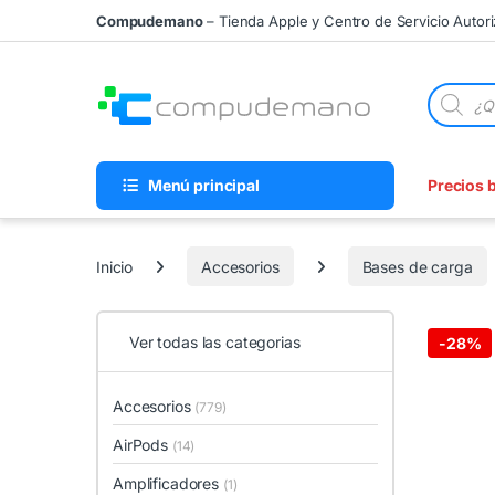
Skip to navigation
Skip to content
Compudemano
– Tienda Apple y Centro de Servicio Autor
Búsqueda
Menú principal
Precios 
Inicio
Accesorios
Bases de carga
Ver todas las categorias
-
28%
Accesorios
(779)
AirPods
(14)
Amplificadores
(1)