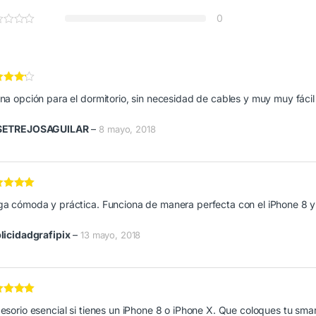
0
rado
na opción para el dormitorio, sin necesidad de cables y muy muy fácil d
de 5
SETREJOSAGUILAR
–
8 mayo, 2018
orado en
5
a cómoda y práctica. Funciona de manera perfecta con el iPhone 8 y
licidadgrafipix
–
13 mayo, 2018
orado en
5
esorio esencial si tienes un iPhone 8 o iPhone X. Que coloques tu sm