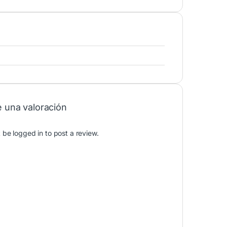
e una valoración
t be
logged in
to post a review.