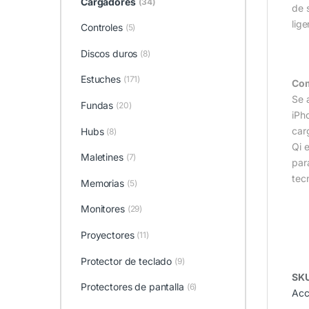
Cargadores
(34)
de 
lige
Controles
(5)
Discos duros
(8)
_
Estuches
(171)
Com
Se 
Fundas
(20)
iPh
car
Hubs
(8)
Qi 
Maletines
(7)
par
tec
Memorias
(5)
Monitores
(29)
Proyectores
(11)
Protector de teclado
(9)
SK
Protectores de pantalla
(6)
Acc