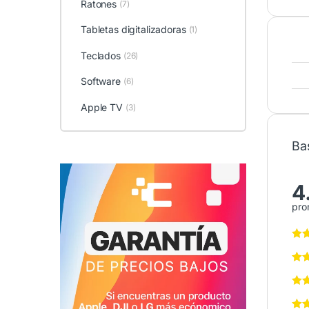
Ratones
(7)
Tabletas digitalizadoras
(1)
Teclados
(26)
Software
(6)
Apple TV
(3)
Ba
4
pro