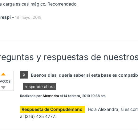
de carga es casi mágico. Recomendado.
respi
–
18 mayo, 2018
reguntas y respuestas de nuestros
P
Buenos dias, queria saber si esta base es compati
votos
responde ahora
Realizada por
Alexandra
el
14 febrero, 2019 10:38 am
Respuesta de Compudemano
Hola Alexandra, si es c
al (316) 425 4777.