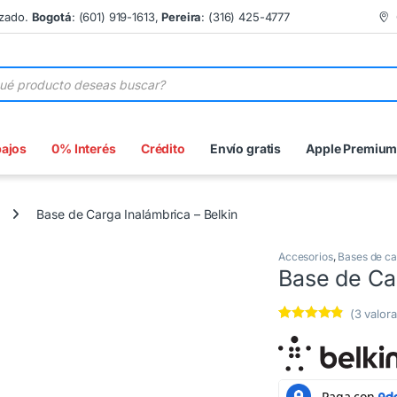
izado.
Bogotá
: (601) 919-1613,
Pereira
: (316) 425-4777
 de productos
bajos
0% Interés
Crédito
Envío gratis
Apple Premiu
Base de Carga Inalámbrica – Belkin
Accesorios
,
Bases de c
Base de Car
(
3
valora
Valorado
3
4.67
sobre
5 basado
en
puntuacione
s de