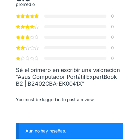
promedio
0
0
0
0
0
Sé el primero en escribir una valoración
“Asus Computador Portátil ExpertBook
B2 | B2402CBA-EK0041X”
You must be
logged in
to post a review.
Aún no hay reseñas.