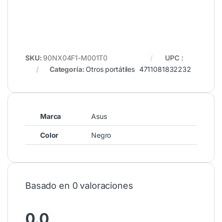
SKU:
90NX04F1-M001T0
UPC
:
Categoría:
Otros portátiles
4711081832232
Marca
Asus
Color
Negro
Basado en 0 valoraciones
0.0