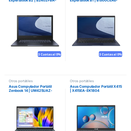
ExpertBook B2 | B2402FBA-
ExpertBook B1 | B1500CEAE-
EC0153X
BQ3828X
3 Cuotas al 0%
Mouse gratis
3 Cuotas al 0%
Mouse gratis
Otros portátiles
Otros portátiles
Asus Computador Portátil
Asus Computador Portátil X415
Zenbook 14 | UM425UAZ-
| X415EA-EK1804
KI004W