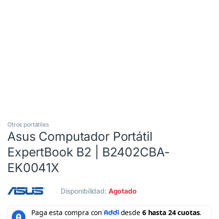
3 Cuotas al 0%
Mouse gratis
Otros portátiles
Asus Computador Portátil
ExpertBook B2 | B2402CBA-
EK0041X
Disponibilidad:
Agotado