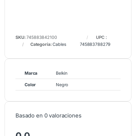
SKU:
745883842100
UPC
:
Categoría:
Cables
745883788279
Marca
Belkin
Color
Negro
Basado en 0 valoraciones
0.0