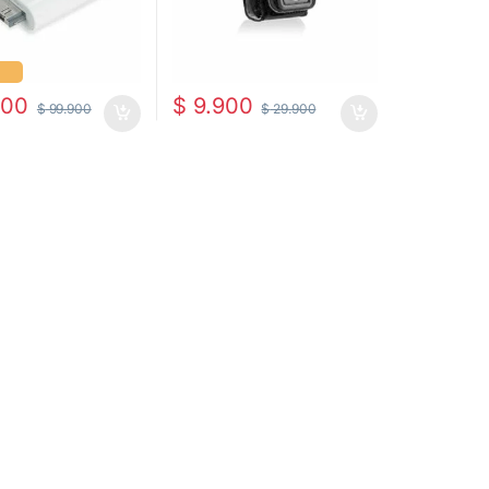
900
$
9.900
$
99.900
$
29.900