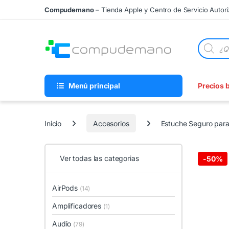
Skip to navigation
Skip to content
Compudemano
– Tienda Apple y Centro de Servicio Autor
Búsqueda
Menú principal
Precios 
Inicio
Accesorios
Estuche Seguro para
Ver todas las categorias
-
50%
AirPods
(14)
Amplificadores
(1)
Audio
(79)