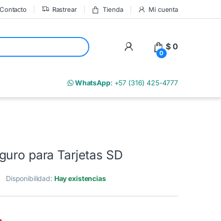
Contacto
Rastrear
Tienda
Mi cuenta
My Account
$
0
0
m
WhatsApp
: +57 (316) 425-4777
guro para Tarjetas SD
Disponibilidad:
Hay existencias