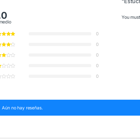
“Estuc
.0
You mus
medio
0
0
0
0
0
Aún no hay reseñas.