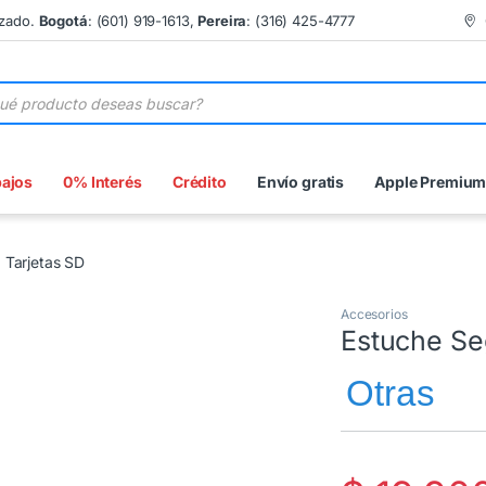
izado.
Bogotá
: (601) 919-1613,
Pereira
: (316) 425-4777
 de productos
bajos
0% Interés
Crédito
Envío gratis
Apple Premiu
 Tarjetas SD
Accesorios
Estuche Se