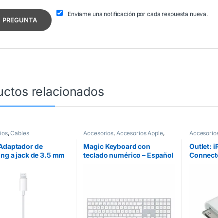
Envíame una notificación por cada respuesta nueva.
uctos relacionados
ios
,
Cables
Accesorios
,
Accesorios Apple
,
Accesorio
Teclados
Adaptador de
Magic Keyboard con
Outlet: 
ing a jack de 3.5 mm
teclado numérico – Español
Connect
udífonos