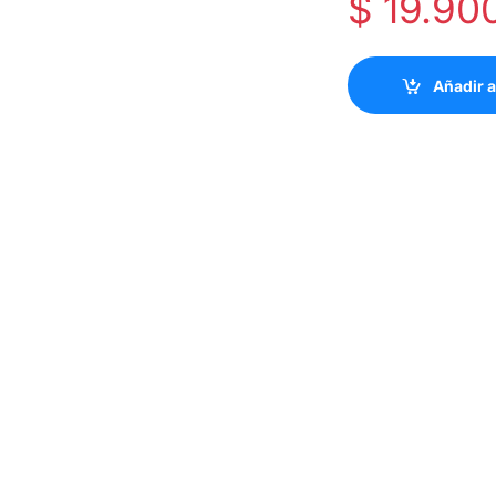
$
19.90
Añadir a