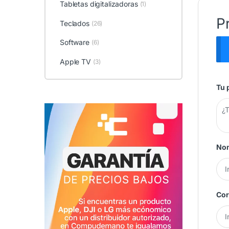
Tabletas digitalizadoras
(1)
P
Teclados
(26)
Software
(6)
Apple TV
(3)
Tu 
No
Cor