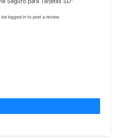
he Seguro para Tarjetas SD”
t be
logged in
to post a review.