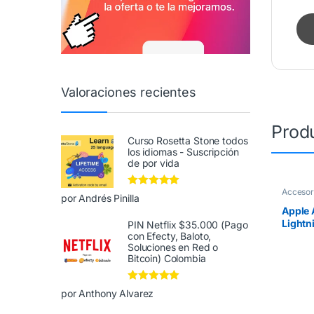
Valoraciones recientes
Prod
Curso Rosetta Stone todos
los idiomas - Suscripción
de por vida
Accesor
Valorado en
5
por Andrés Pinilla
de 5
Apple 
Lightn
PIN Netflix $35.000 (Pago
con Efecty, Baloto,
para a
Soluciones en Red o
Bitcoin) Colombia
Valorado en
5
por Anthony Alvarez
de 5