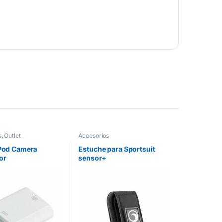
s
,
Outlet
Accesorios
iPod Camera
Estuche para Sportsuit
or
sensor+