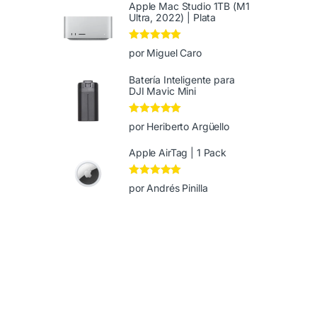
Apple Mac Studio 1TB (M1
Ultra, 2022) | Plata
Valorado en
5
por Miguel Caro
de 5
Batería Inteligente para
DJI Mavic Mini
Valorado en
5
por Heriberto Argüello
de 5
Apple AirTag | 1 Pack
Valorado en
5
por Andrés Pinilla
de 5