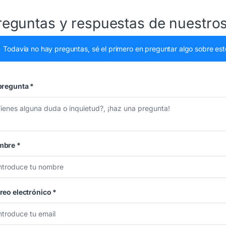
reguntas y respuestas de nuestros
Todavía no hay preguntas, sé el primero en preguntar algo sobre est
pregunta
*
mbre
*
reo electrónico
*