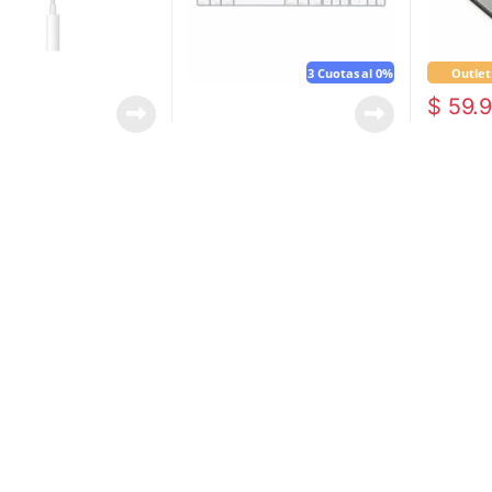
3 Cuotas al 0%
Outlet
$
59.