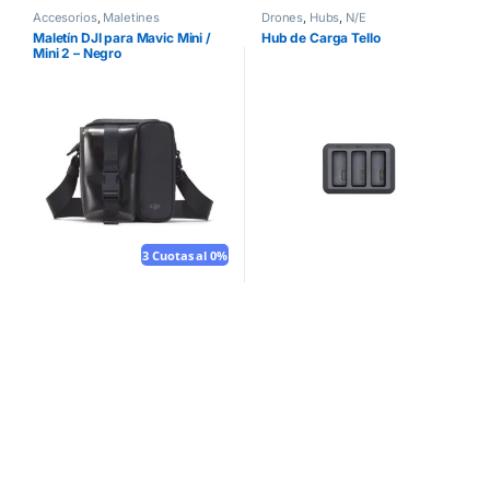
Accesorios
,
Maletines
Drones
,
Hubs
,
N/E
Maletín DJI para Mavic Mini /
Hub de Carga Tello
Mini 2 – Negro
3 Cuotas al 0%