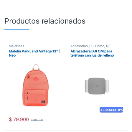
Productos relacionados
Maletines
Accesorios
,
DJI Osmo
,
N/E
Maletín ParkLand Vintage 13″ |
Abrazadera DJI OM para
Neo
teléfono con luz de relleno
3 Cuotas al 0%
$
79.900
$
99.900