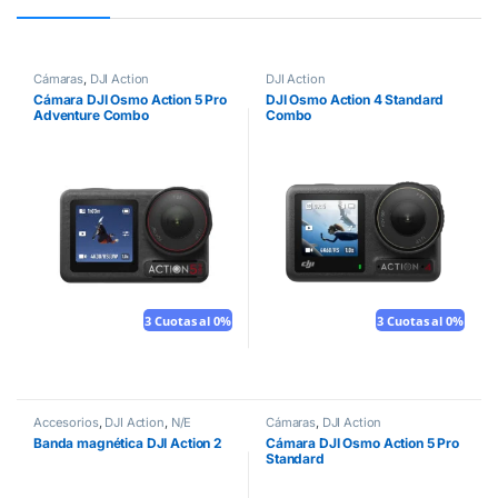
Cámaras
,
DJI Action
DJI Action
Cámara DJI Osmo Action 5 Pro
DJI Osmo Action 4 Standard
Adventure Combo
Combo
3 Cuotas al 0%
3 Cuotas al 0%
Accesorios
,
DJI Action
,
N/E
Cámaras
,
DJI Action
Banda magnética DJI Action 2
Cámara DJI Osmo Action 5 Pro
Standard