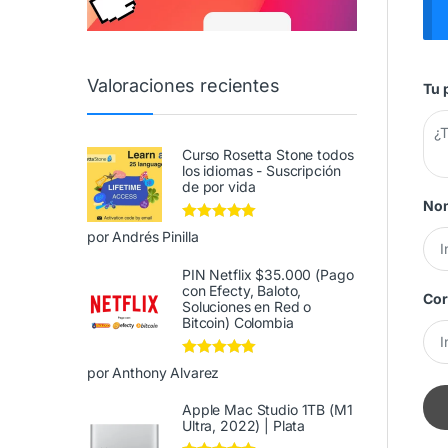
Valoraciones recientes
Tu 
Curso Rosetta Stone todos
los idiomas - Suscripción
de por vida
No
Valorado en
5
por Andrés Pinilla
de 5
PIN Netflix $35.000 (Pago
con Efecty, Baloto,
Cor
Soluciones en Red o
Bitcoin) Colombia
Valorado en
5
por Anthony Alvarez
de 5
Apple Mac Studio 1TB (M1
Ultra, 2022) | Plata