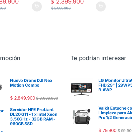
89.900
$
2.399.900
.900
$
2.999.900
omoción
Te podrían interesar
Nuevo Drone DJI Neo
LG Monitor Ultr
Motion Combo
FHD 29" | 29WP
B.AWP
$
2.849.900
$
3.999.900
Valkit Estuche co
Servidor HPE ProLiant
Limpieza para A
DL20 G11 - 1 x Intel Xeon
Pro 1/2 Generaci
3.50GHz - 32GB RAM -
960GB SSD
$
79.900
$
99.90