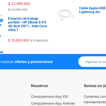
$
22.999.900
Cable Apple USB
$
23.999.900
Lightning 2m
Estación de trabajo
portátil - HP ZBook 8 G1i
40.6cm (16") - Intel Core
Ultra 7
$
10.699.900
$
11.999.900
e nuestras
ofertas y promociones
Nosotros
Somos un si
Compudemano App iOS
Contamos con
representando
Compudemano App Android