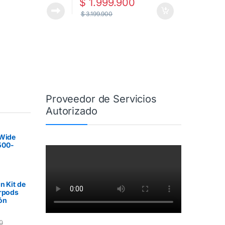
$
1.999.900
$
3.199.900
Proveedor de Servicios
Autorizado
aWide
500-
n Kit de
irpods
ón
0