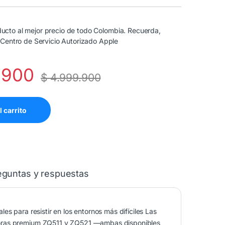
cto al mejor precio de todo Colombia. Recuerda,
 Centro de Servicio Autorizado Apple
.900
$
4.999.900
l carrito
eguntas y respuestas
s para resistir en los entornos más difíciles Las
soras premium ZQ511 y ZQ521 —ambas disponibles