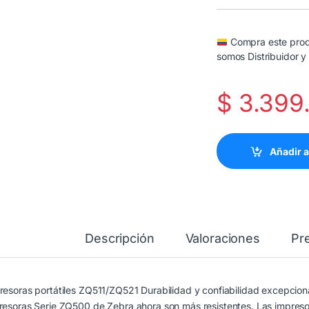
Compra este produ
somos Distribuidor y
$
3.399
Añadir a
Descripción
Valoraciones
Pr
resoras portátiles ZQ511/ZQ521 Durabilidad y confiabilidad excepcionale
resoras Serie ZQ500 de Zebra ahora son más resistentes. Las impre