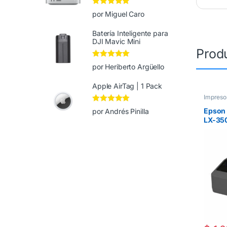
Valorado en
5
por Miguel Caro
de 5
Batería Inteligente para
DJI Mavic Mini
Prod
Valorado en
5
por Heriberto Argüello
de 5
Apple AirTag | 1 Pack
Impreso
Valorado en
5
Epson 
por Andrés Pinilla
de 5
LX-35