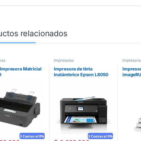
uctos relacionados
ras
Impresoras
Impresora
Impresora Matricial
Impresora de tinta
Impreso
0
Inalámbrico Epson L8050
imageRU
3 Cuotas al 0%
3 Cuotas al 0%