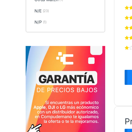
N/E
(23)
N/P
(1)
P