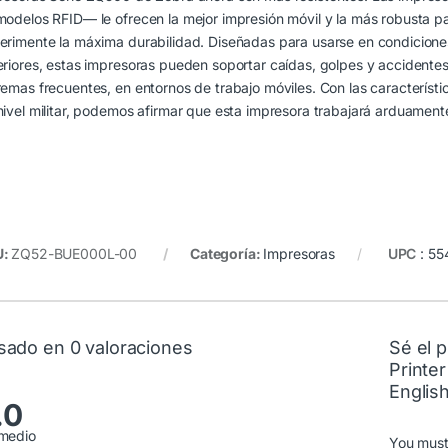
modelos RFID— le ofrecen la mejor impresión móvil y la más robusta par
erimente la máxima durabilidad. Diseñadas para usarse en condiciones 
eriores, estas impresoras pueden soportar caídas, golpes y accident
remas frecuentes, en entornos de trabajo móviles. Con las característic
nivel militar, podemos afirmar que esta impresora trabajará arduamente
U:
ZQ52-BUE000L-00
Categoría:
Impresoras
UPC
:
55
sado en 0 valoraciones
Sé el 
Printe
English
.0
medio
You mus