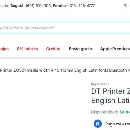
izado.
Bogotá
: (601) 919-1613,
Pereira
: (316) 425-4777
 de productos
bajos
0% Interés
Crédito
Envío gratis
Apple Premiu
Printer ZQ521 media width 4 45 113mm English Latin fonts Bluetooth 
Impresoras
DT Printer
3 Cuotas al 0%
English Lat
Disponibilidad:
Solo 