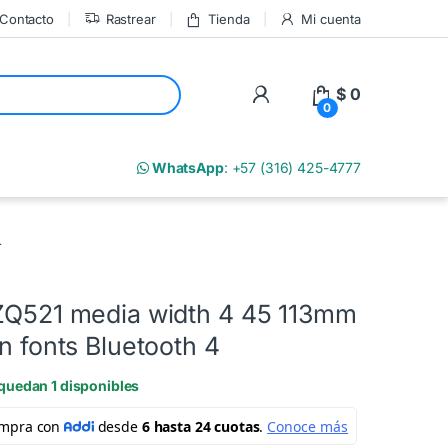
Contacto
Rastrear
Tienda
Mi cuenta
My Account
$
0
0
m
WhatsApp
: +57 (316) 425-4777
4
 ZQ521 media width 4 45 113mm
in fonts Bluetooth 4
quedan 1 disponibles