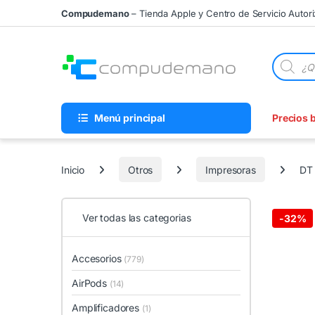
Skip to navigation
Skip to content
Compudemano
– Tienda Apple y Centro de Servicio Autor
Búsqueda
Menú principal
Precios 
Inicio
Otros
Impresoras
DT 
Ver todas las categorias
-
32%
Accesorios
(779)
AirPods
(14)
Amplificadores
(1)