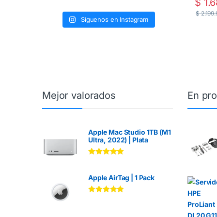
$
1.6
$
2.199
Síguenos en Instagram
Mejor valorados
En pr
Apple Mac Studio 1TB (M1
Ultra, 2022) | Plata
Valorado en
5.00
de 5
Apple AirTag | 1 Pack
Valorado en
5.00
de 5