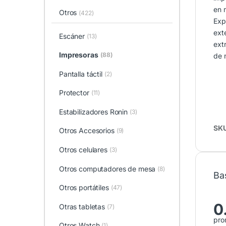
en 
Otros
(422)
Exp
ext
Escáner
(13)
ext
Impresoras
(88)
de 
Pantalla táctil
(2)
Protector
(11)
Estabilizadores Ronin
(3)
SK
Otros Accesorios
(9)
Otros celulares
(3)
Otros computadores de mesa
(8)
Ba
Otros portátiles
(47)
0
Otras tabletas
(7)
pro
Otros Watch
(1)