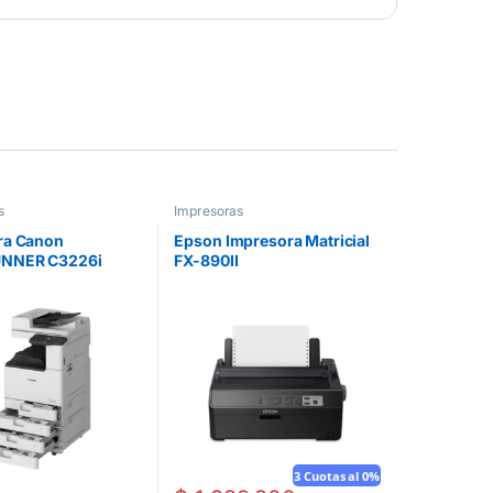
s
Impresoras
ra Canon
Epson Impresora Matricial
NNER C3226i
FX-890II
3 Cuotas al 0%