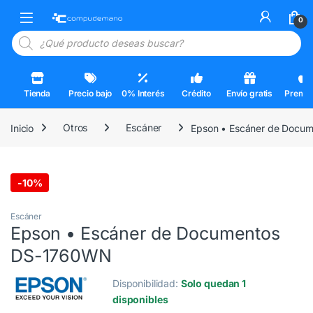
Skip to navigation
Skip to content
Open
0
Búsqueda de productos
Tienda
Precio bajo
0% Interés
Crédito
Envío gratis
Premi
Inicio
Otros
Escáner
Epson • Escáner de Docu
3 Cuotas al 0%
-
10%
Escáner
Epson • Escáner de Documentos
DS-1760WN
Disponibilidad:
Solo quedan 1
disponibles