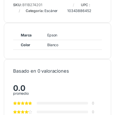
SKU:
B11B274201
UPC
:
Categoría:
Escáner
10343886452
Marca
Epson
Color
Blanco
Basado en 0 valoraciones
0.0
promedio
0
0