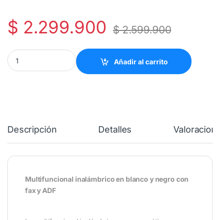
$
2.299.900
$
2.599.900
Epson Impresora Multifuncional Epson EcoTank M3170 quantity
Añadir al carrito
Descripción
Detalles
Valoracion
Multifuncional inalámbrico en blanco y negro con
fax y ADF