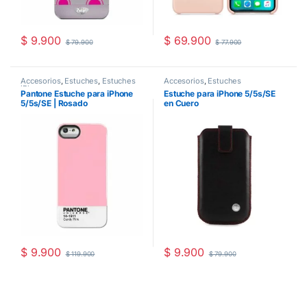
$
9.900
$
69.900
$
79.900
$
77.900
Accesorios
,
Estuches
,
Estuches
Accesorios
,
Estuches
iPhone
Pantone Estuche para iPhone
Estuche para iPhone 5/5s/SE
5/5s/SE | Rosado
en Cuero
$
9.900
$
9.900
$
119.900
$
79.900