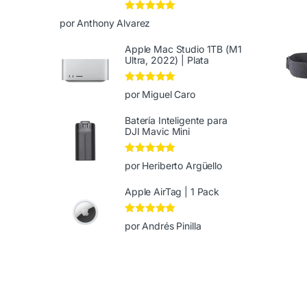
Valorado en
5
por Anthony Alvarez
de 5
Apple Mac Studio 1TB (M1
Ultra, 2022) | Plata
Valorado en
5
por Miguel Caro
de 5
Batería Inteligente para
DJI Mavic Mini
Valorado en
5
por Heriberto Argüello
de 5
Apple AirTag | 1 Pack
Valorado en
5
por Andrés Pinilla
de 5