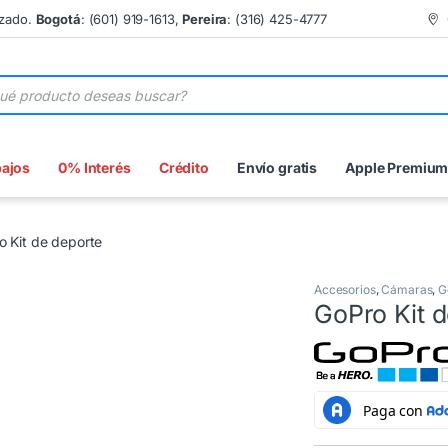
izado.
Bogotá
: (601) 919-1613,
Pereira
: (316) 425-4777
 de productos
bajos
0% Interés
Crédito
Envío gratis
Apple Premiu
o Kit de deporte
Accesorios
,
Cámaras
,
G
GoPro Kit 