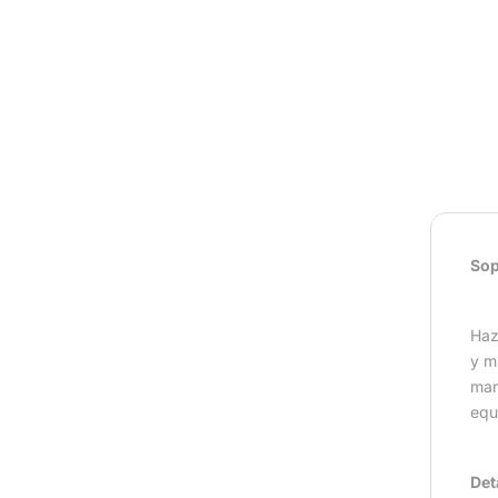
Sop
Haz
y m
man
equ
Det