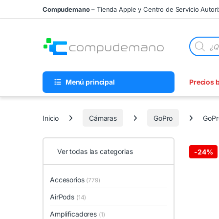
Skip to navigation
Skip to content
Compudemano
– Tienda Apple y Centro de Servicio Autor
Búsqueda
Menú principal
Precios 
Inicio
Cámaras
GoPro
GoPr
Ver todas las categorias
-
24%
Accesorios
(779)
AirPods
(14)
Amplificadores
(1)