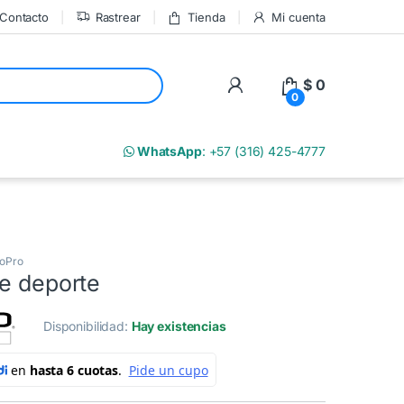
Contacto
Rastrear
Tienda
Mi cuenta
My Account
$
0
0
m
WhatsApp
: +57 (316) 425-4777
oPro
de deporte
Disponibilidad:
Hay existencias