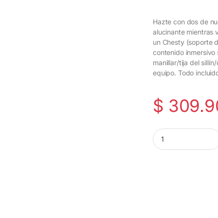
Hazte con dos de nu
alucinante mientras 
un Chesty (soporte d
contenido inmersivo 
manillar/tija del sil
equipo. Todo inclui
3 Cuotas al 0%
$
309.9
GoPro Kit de deport