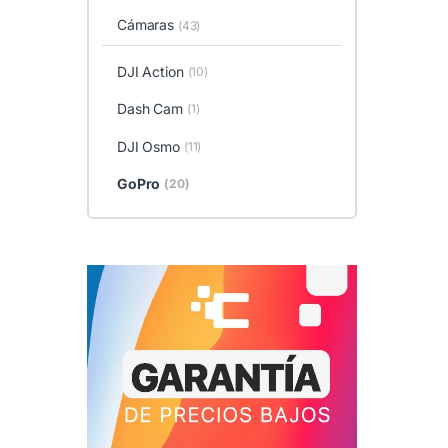
Cámaras
(43)
DJI Action
(10)
Dash Cam
(1)
DJI Osmo
(11)
GoPro
(20)