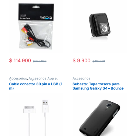
$
114.900
$
9.900
$
125.900
$
29.900
Accesorios
,
Accesorios Apple
,
Accesorios
Adaptadores
,
Cables
Cable conector 30 pin a USB (1
Subasta: Tapa trasera para
m)
Samsung Galaxy S4 – Bounce
Spigen – Negro