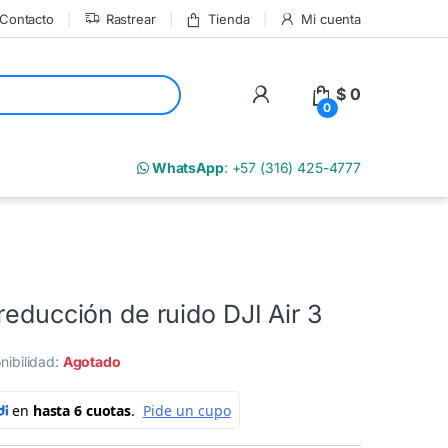
Contacto
Rastrear
Tienda
Mi cuenta
My Account
$
0
0
m
WhatsApp
: +57 (316) 425-4777
reducción de ruido DJI Air 3
nibilidad:
Agotado