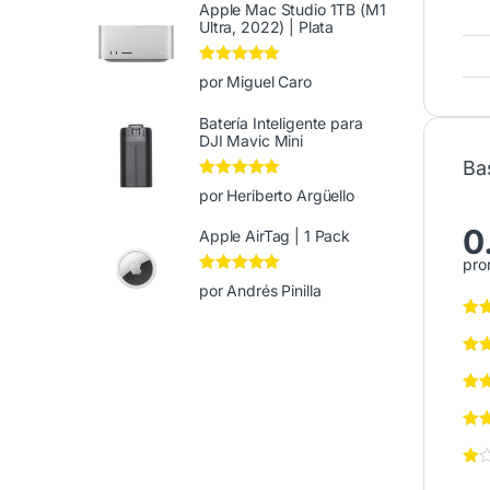
Apple Mac Studio 1TB (M1
Ultra, 2022) | Plata
Valorado en
5
por Miguel Caro
de 5
Batería Inteligente para
DJI Mavic Mini
Ba
Valorado en
5
por Heriberto Argüello
de 5
0
Apple AirTag | 1 Pack
pro
Valorado en
5
por Andrés Pinilla
de 5