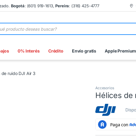
izado.
Bogotá
: (601) 919-1613,
Pereira
: (316) 425-4777
 de productos
bajos
0% Interés
Crédito
Envío gratis
Apple Premiu
 de ruido DJI Air 3
Accesorios
Hélices de 
Dispo