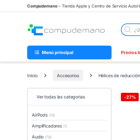
Skip to navigation
Skip to content
Compudemano
– Tienda Apple y Centro de Servicio Autor
Búsqueda
Menú principal
Precios 
Inicio
Accesorios
Hélices de reducción
Ver todas las categorias
-
27%
AirPods
(14)
Amplificadores
(1)
Audio
(79)