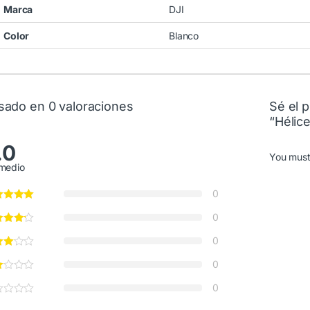
Marca
DJI
Color
Blanco
sado en 0 valoraciones
Sé el p
“Hélice
.0
You mus
medio
0
0
0
0
0