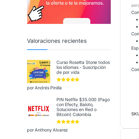
aer
Con
Con
Valoraciones recientes
Esp
Curso Rosetta Stone todos
los idiomas - Suscripción
Com
de por vida
Valorado en
5
por Andrés Pinilla
de 5
PIN Netflix $35.000 (Pago
con Efecty, Baloto,
Soluciones en Red o
SK
Bitcoin) Colombia
Valorado en
5
por Anthony Alvarez
de 5