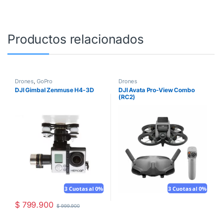
Productos relacionados
Drones
,
GoPro
Drones
DJI Gimbal Zenmuse H4-3D
DJI Avata Pro-View Combo
(RC2)
3 Cuotas al 0%
3 Cuotas al 0%
$
799.900
$
999.900