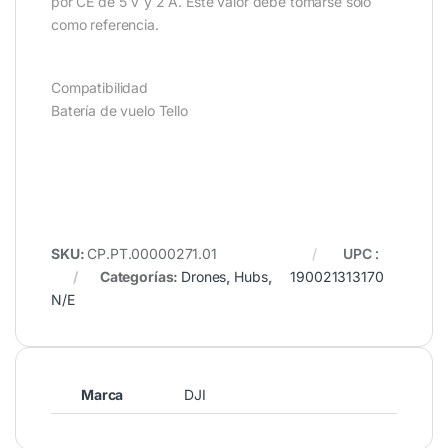
por CE de 5 V y 2 A. Este valor debe tomarse solo
como referencia.
Compatibilidad
Batería de vuelo Tello
SKU:
CP.PT.00000271.01
UPC
:
Categorías:
Drones
,
Hubs
,
190021313170
N/E
Marca
DJI