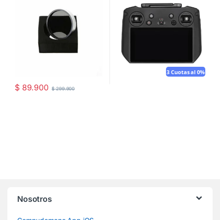
3 Cuotas al 0%
$
89.900
$
299.900
Nosotros