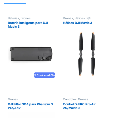
Baterías
,
Drones
Drones
,
Hélices
,
N/E
Batería inteligente para DJI
Hélices DJI Mavic 3
Mavic 3
3 Cuotas al 0%
Drones
Controles
,
Drones
DJI Filtro ND4 para Phantom 3
Control DJI RC Pro Air
Pro/Adv
2S/Mavic 3