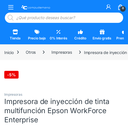
Skip to navigation
Skip to content
Open
0
Búsqueda de productos
Tienda
Precio bajo
0% Interés
Crédito
Envío gratis
Premi
Inicio
Otros
Impresoras
Impresora de inyección 
-
5%
3 Cuotas al 0%
Impresoras
Impresora de inyección de tinta
multifunción Epson WorkForce
Enterprise