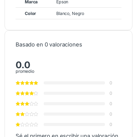
Marca
Epson
Color
Blanco, Negro
Basado en 0 valoraciones
0.0
promedio
0
0
0
0
0
Sé el primero en escribir una valoración