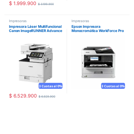
$
1.999.900
$
3.199.900
Impresoras
Impresoras
Impresora Láser Multifuncional
Epson Impresora
Canon ImageRUNNER Advance
Monocromática WorkForce Pro
DX 527iF
WF-M5799
3 Cuotas al 0%
3 Cuotas al 0%
$
6.529.900
$
6.929.900