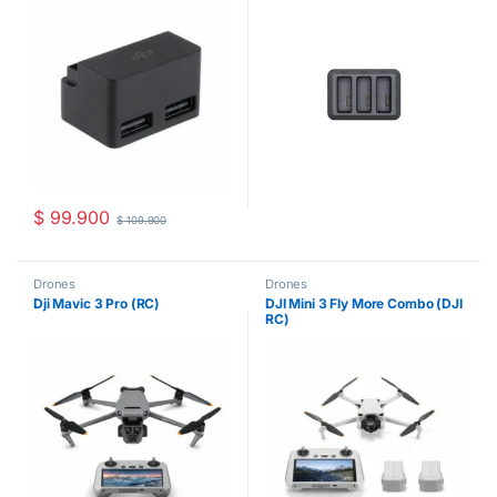
$
99.900
$
109.900
Drones
Drones
Dji Mavic 3 Pro (RC)
DJI Mini 3 Fly More Combo (DJI
RC)