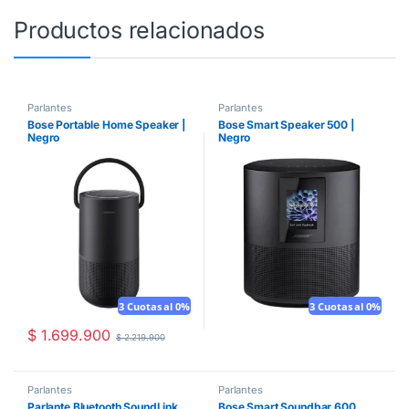
Productos relacionados
Parlantes
Parlantes
Bose Portable Home Speaker |
Bose Smart Speaker 500 |
Negro
Negro
3 Cuotas al 0%
3 Cuotas al 0%
$
1.699.900
$
2.219.900
Parlantes
Parlantes
Parlante Bluetooth SoundLink
Bose Smart Soundbar 600