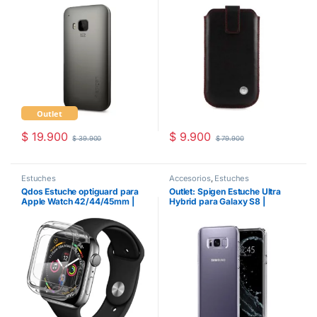
Outlet
$
19.900
$
9.900
$
39.900
$
79.900
Estuches
Accesorios
,
Estuches
Qdos Estuche optiguard para
Outlet: Spigen Estuche Ultra
Apple Watch 42/44/45mm |
Hybrid para Galaxy S8 |
Transparente
Transparente