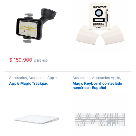
$
159.900
$
166.900
Accesorios
,
Accesorios Apple
,
Accesorios
,
Accesorios Apple
,
Ratones
,
Teclados
Teclados
Apple Magic Trackpad
Magic Keyboard con teclado
numérico – Español