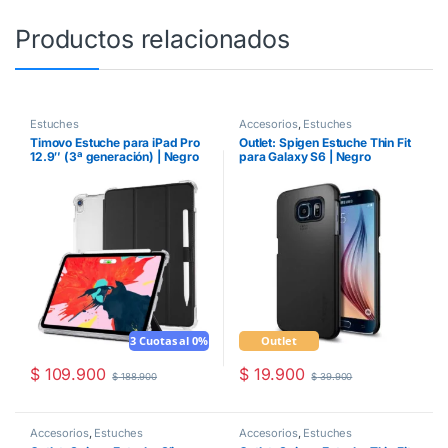
Productos relacionados
Estuches
Accesorios
,
Estuches
Timovo Estuche para iPad Pro
Outlet: Spigen Estuche Thin Fit
12.9″ (3ª generación) | Negro
para Galaxy S6 | Negro
3 Cuotas al 0%
Outlet
$
109.900
$
19.900
$
188.900
$
39.900
Accesorios
,
Estuches
Accesorios
,
Estuches