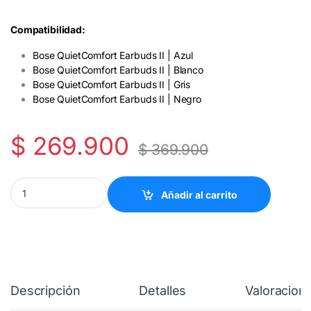
Compatibilidad:
Bose QuietComfort Earbuds II | Azul
Bose QuietComfort Earbuds II | Blanco
Bose QuietComfort Earbuds II | Gris
Bose QuietComfort Earbuds II | Negro
$
269.900
$
369.900
Bose Estuche de silicona para auriculares QuietComfort Earbuds 
Añadir al carrito
Descripción
Detalles
Valoracion