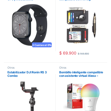
3 Cuotas al 0%
$
69.900
$
144.900
Otros
Otros
Estabilizador DJI Ronin RS 3
Bombillo inteligente compatible
Combo
con asistente virtual Alexa –
Sengled