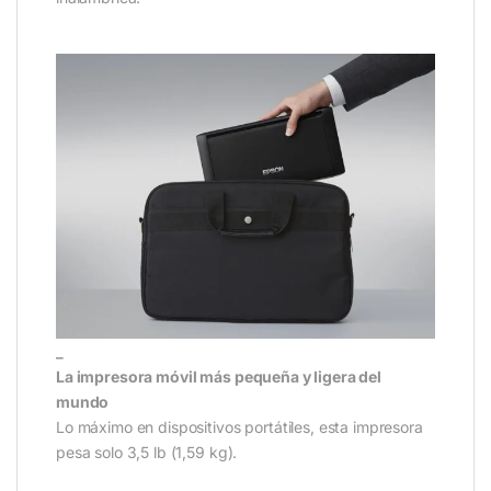
_
La impresora móvil más pequeña y ligera del
mundo
Lo máximo en dispositivos portátiles, esta impresora
pesa solo 3,5 lb (1,59 kg).