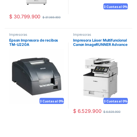
3 Cuotas al 0%
$
30.799.900
$
37.369.900
Impresoras
Impresoras
Epson Impresora de recibos
Impresora Láser Multifuncional
TM-U220A
Canon ImageRUNNER Advance
DX 527iF
3 Cuotas al 0%
3 Cuotas al 0%
$
6.529.900
$
6.929.900