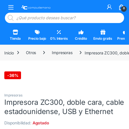
Skip to navigation
Skip to content
Open
0
Búsqueda de productos
Tienda
Precio bajo
0% Interés
Crédito
Envío gratis
Premi
Inicio
Otros
Impresoras
Impresora ZC300, doble
-
36%
3 Cuotas al 0%
Impresoras
Impresora ZC300, doble cara, cable
estadounidense, USB y Ethernet
Disponibilidad:
Agotado