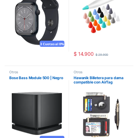
3 Cuotas al 0%
$
14.900
$
29.900
Otros
Otros
Bose Bass Module 500 | Negro
Hawanik Billetera para dama
compatible con AirTag