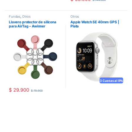
Fundas
,
Otros
Otros
Llavero protector de silicona
Apple Watch SE 40mm GPS |
para AirTag – Awinner
Plata
3 Cuotas al 0%
$
29.900
$
79.900
Este producto tiene múltiples variantes. Las opciones se pueden 