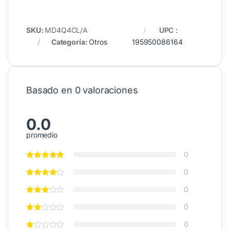
SKU:
MD4Q4CL/A
UPC
:
Categoría:
Otros
195950086164
Basado en 0 valoraciones
0.0
promedio
0
0
0
0
0