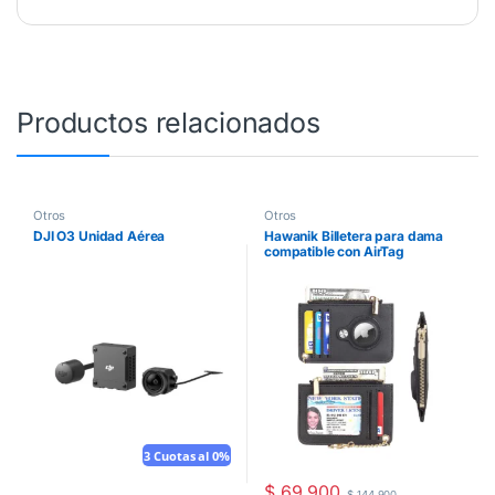
Productos relacionados
Otros
Otros
DJI O3 Unidad Aérea
Hawanik Billetera para dama
compatible con AirTag
3 Cuotas al 0%
$
69.900
$
144.900