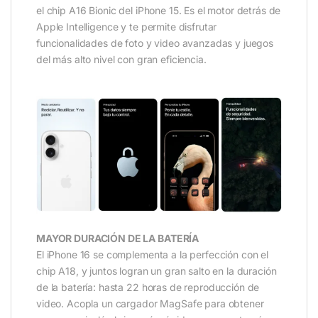
el chip A16 Bionic del iPhone 15. Es el motor detrás de
Apple Intelligence y te permite disfrutar
funcionalidades de foto y video avanzadas y juegos
del más alto nivel con gran eficiencia.
_
MAYOR DURACIÓN DE LA BATERÍA
El iPhone 16 se complementa a la perfección con el
chip A18, y juntos logran un gran salto en la duración
de la batería: hasta 22 horas de reproducción de
video. Acopla un cargador MagSafe para obtener