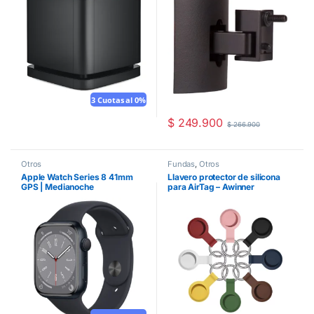
3 Cuotas al 0%
$
249.900
$
266.900
Otros
Fundas
,
Otros
Apple Watch Series 8 41mm
Llavero protector de silicona
GPS | Medianoche
para AirTag – Awinner