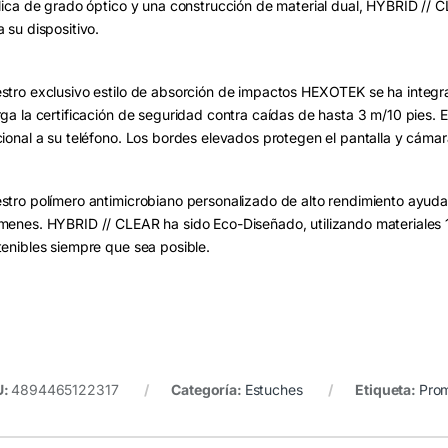
ílica de grado óptico y una construcción de material dual, HYBRID // 
 su dispositivo.
stro exclusivo estilo de absorción de impactos HEXOTEK se ha integrado
rga la certificación de seguridad contra caídas de hasta 3 m/10 pies. 
cional a su teléfono. Los bordes elevados protegen el pantalla y cáma
stro polímero antimicrobiano personalizado de alto rendimiento ayuda 
menes. HYBRID // CLEAR ha sido Eco-Diseñado, utilizando materiales
tenibles siempre que sea posible.
U:
4894465122317
Categoría:
Estuches
Etiqueta:
Prom