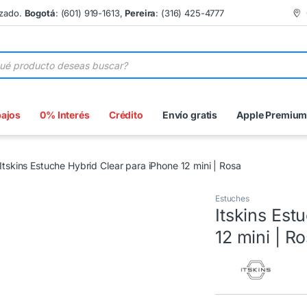
izado.
Bogotá
: (601) 919-1613,
Pereira
: (316) 425-4777
 de productos
bajos
0% Interés
Crédito
Envío gratis
Apple Premiu
Itskins Estuche Hybrid Clear para iPhone 12 mini | Rosa
Estuches
Itskins Est
12 mini | R