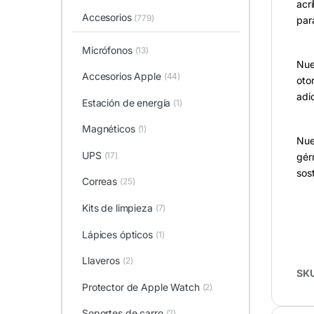
acr
Accesorios
(779)
para
Micrófonos
(13)
Nue
Accesorios Apple
(44)
oto
adi
Estación de energía
(1)
Magnéticos
(1)
Nue
UPS
(17)
gér
sos
Correas
(25)
Kits de limpieza
(7)
Lápices ópticos
(1)
Llaveros
(2)
SK
Protector de Apple Watch
(2)
Soportes de carro
(2)