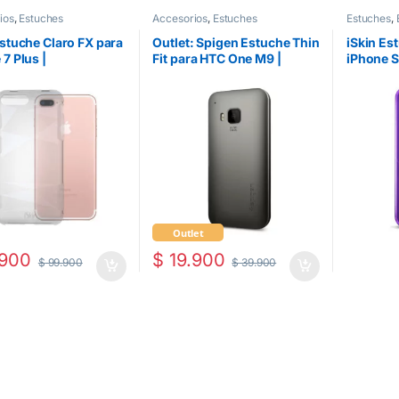
ios
,
Estuches
Accesorios
,
Estuches
Estuches
,
Estuche Claro FX para
Outlet: Spigen Estuche Thin
iSkin Es
7 Plus |
Fit para HTC One M9 |
iPhone S
arente
Negro
Morado
Outlet
.900
$
19.900
$
99.900
$
39.900