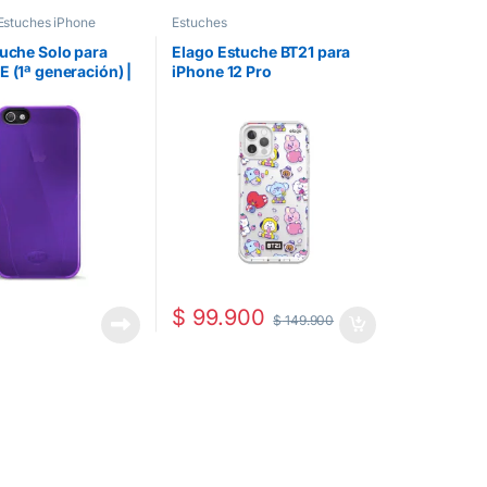
Estuches iPhone
Estuches
tuche Solo para
Elago Estuche BT21 para
E (1ª generación) |
iPhone 12 Pro
$
99.900
$
149.900