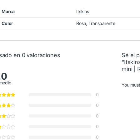
Marca
Itskins
Color
Rosa, Transparente
sado en 0 valoraciones
Sé el p
“Itski
mini | 
.0
medio
You mus
0
0
0
0
0