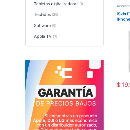
Tabletas digitalizadoras
(1)
Accesor
iSkin 
Teclados
(26)
iPhone 
Transp
Software
(6)
Apple TV
(3)
$
19