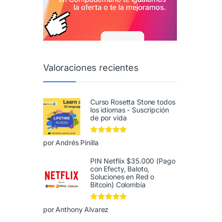
Valoraciones recientes
Curso Rosetta Stone todos
los idiomas - Suscripción
de por vida
Valorado en
5
por Andrés Pinilla
de 5
PIN Netflix $35.000 (Pago
con Efecty, Baloto,
Soluciones en Red o
Bitcoin) Colombia
Valorado en
5
por Anthony Alvarez
de 5