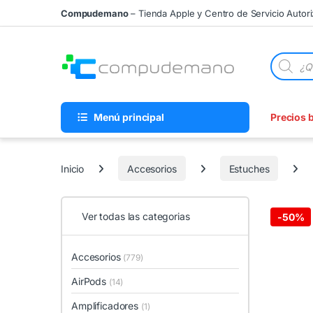
Skip to navigation
Skip to content
Compudemano
– Tienda Apple y Centro de Servicio Autor
Búsqueda
Menú principal
Precios 
Inicio
Accesorios
Estuches
Ver todas las categorias
-
50%
Accesorios
(779)
AirPods
(14)
Amplificadores
(1)