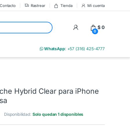
Contacto
Rastrear
Tienda
Mi cuenta
My Account
$
0
0
m
WhatsApp
: +57 (316) 425-4777
uche Hybrid Clear para iPhone
osa
Disponibilidad:
Solo quedan 1 disponibles