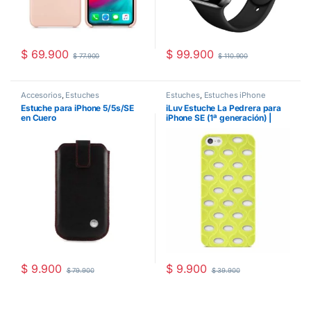
$
69.900
$
99.900
$
77.900
$
110.900
Accesorios
,
Estuches
Estuches
,
Estuches iPhone
Estuche para iPhone 5/5s/SE
iLuv Estuche La Pedrera para
en Cuero
iPhone SE (1ª generación) |
Amarillo
$
9.900
$
9.900
$
79.900
$
39.900