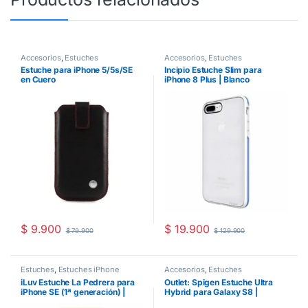
Accesorios
,
Estuches
Accesorios
,
Estuches
Estuche para iPhone 5/5s/SE
Incipio Estuche Slim para
en Cuero
iPhone 8 Plus | Blanco
$
9.900
$
19.900
$
79.900
$
129.900
Estuches
,
Estuches iPhone
Accesorios
,
Estuches
iLuv Estuche La Pedrera para
Outlet: Spigen Estuche Ultra
iPhone SE (1ª generación) |
Hybrid para Galaxy S8 |
Amarillo
Transparente