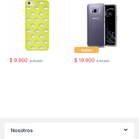
Outlet
$
9.900
$
19.900
$
39.900
$
59.900
Nosotros