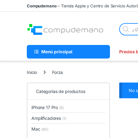
Skip to navigation
Skip to content
Compudemano
– Tienda Apple y Centro de Servicio Autor
Búsqueda
Menú principal
Precios 
Inicio
Forza
No s
Categorías de productos
iPhone 17 Pro
(6)
Amplificadores
(1)
Mac
(80)