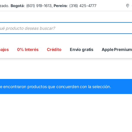
izado.
Bogotá
: (601) 919-1613,
Pereira
: (316) 425-4777
 de productos
bajos
0% Interés
Crédito
Envío gratis
Apple Premiu
e encontraron productos que concuerden con la selección.