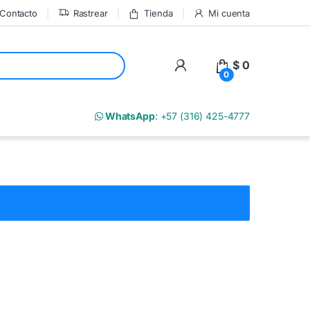
Contacto
Rastrear
Tienda
Mi cuenta
My Account
$
0
0
m
WhatsApp
: +57 (316) 425-4777