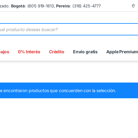
izado.
Bogotá
: (601) 919-1613,
Pereira
: (316) 425-4777
 de productos
bajos
0% Interés
Crédito
Envío gratis
Apple Premiu
e encontraron productos que concuerden con la selección.