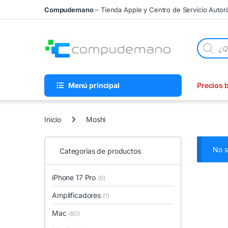
Skip to navigation
Skip to content
Compudemano
– Tienda Apple y Centro de Servicio Autor
Búsqueda
Menú principal
Precios 
Inicio
Moshi
No s
Categorías de productos
iPhone 17 Pro
(6)
Amplificadores
(1)
Mac
(80)