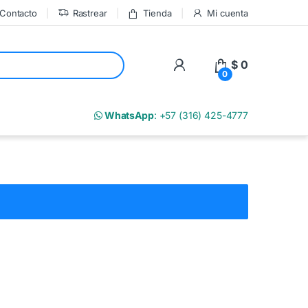
Contacto
Rastrear
Tienda
Mi cuenta
My Account
$
0
0
m
WhatsApp
: +57 (316) 425-4777