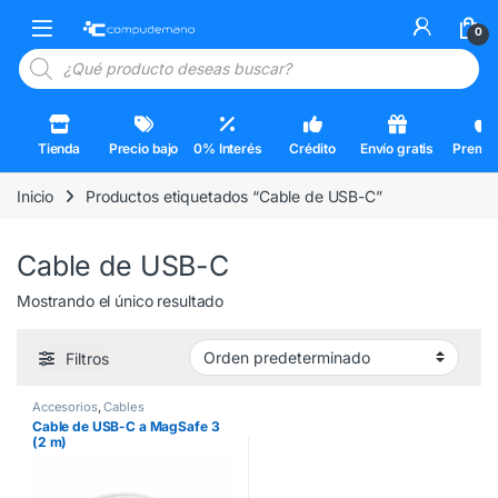
Skip to navigation
Skip to content
Open
0
Búsqueda de productos
Tienda
Precio bajo
0% Interés
Crédito
Envío gratis
Premi
Inicio
Productos etiquetados “Cable de USB-C”
Cable de USB-C
Mostrando el único resultado
Filtros
Accesorios
,
Cables
Cable de USB-C a MagSafe 3
(2 m)