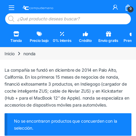
Skip to navigation
Skip to content
Open
0
Búsqueda de productos
Tienda
Precio bajo
0% Interés
Crédito
Envío gratis
Premi
Inicio
nonda
La compañía se fundó en diciembre de 2014 en Palo Alto,
California. En los primeros 15 meses de negocios de nonda,
financió exitosamente 3 productos, en Indiegogo (cargador de
coche inteligente ZUS; cable de Kevlar ZUS) y en Kickstarter
(Hub + para el MacBook 12″ de Apple). nonda se especializa en
accesorios de dispositivos móviles para automóviles.
No se encontraron productos que concuerden con la
selección.