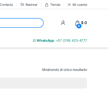
Contacto
Rastrear
Tienda
Mi cuenta
My Account
$
0
0
m
WhatsApp
: +57 (316) 425-4777
Mostrando el único resultado