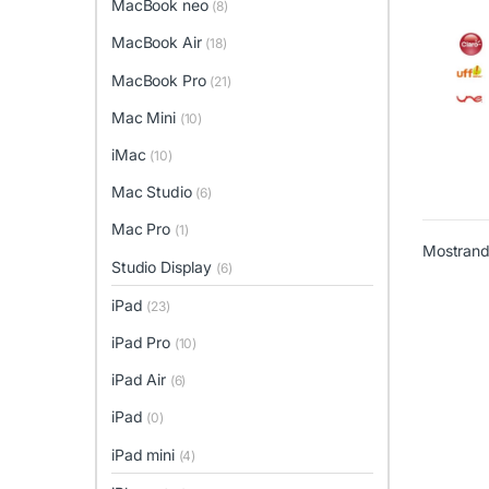
MacBook neo
(8)
Colo
MacBook Air
(18)
MacBook Pro
(21)
Mac Mini
(10)
iMac
(10)
Este 
Mac Studio
(6)
Mac Pro
(1)
Mostrando
Studio Display
(6)
iPad
(23)
iPad Pro
(10)
iPad Air
(6)
iPad
(0)
iPad mini
(4)