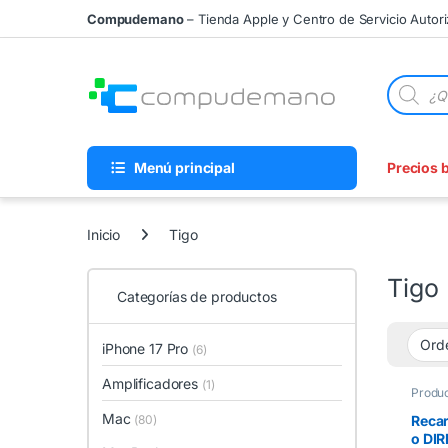
Skip to navigation
Skip to content
Compudemano
– Tienda Apple y Centro de Servicio Autor
Búsqueda
Menú principal
Precios 
Inicio
Tigo
Tigo
Categorías de productos
iPhone 17 Pro
(6)
Amplificadores
(1)
Produc
Recar
Mac
Recar
(80)
o DIR