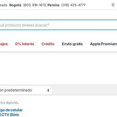
izado.
Bogotá
: (601) 919-1613,
Pereira
: (316) 425-4777
 de productos
bajos
0% Interés
Crédito
Envío gratis
Apple Premiu
tos digitales
,
gas
ga de celular
ECTV (Sólo