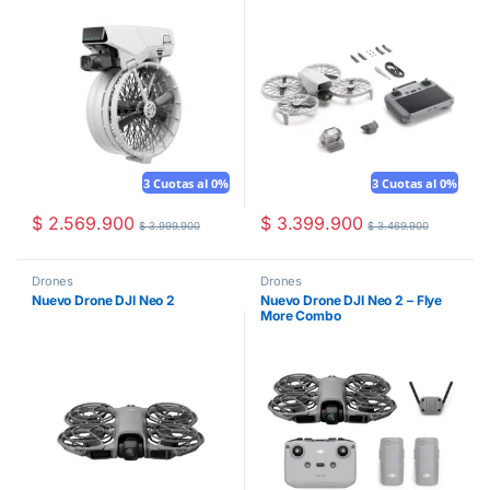
3 Cuotas al 0%
3 Cuotas al 0%
$
2.569.900
$
3.399.900
$
3.999.900
$
3.469.900
Drones
Drones
Nuevo Drone DJI Neo 2
Nuevo Drone DJI Neo 2 – Flye
More Combo