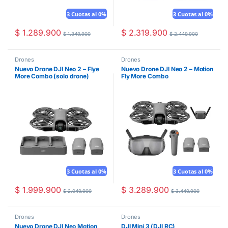
3 Cuotas al 0%
3 Cuotas al 0%
$
1.289.900
$
2.319.900
$
1.349.900
$
2.449.900
Drones
Drones
Nuevo Drone DJI Neo 2 – Flye
Nuevo Drone DJI Neo 2 – Motion
More Combo (solo drone)
Fly More Combo
3 Cuotas al 0%
3 Cuotas al 0%
$
1.999.900
$
3.289.900
$
2.049.900
$
3.449.900
Drones
Drones
Nuevo Drone DJI Neo Motion
DJI Mini 3 (DJI RC)