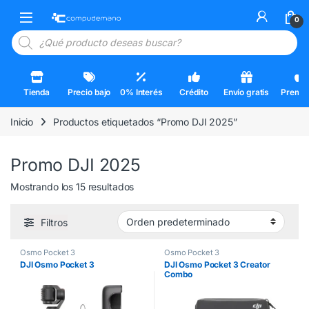
Skip to navigation
Skip to content
Open
0
Búsqueda de productos
Tienda
Precio bajo
0% Interés
Crédito
Envío gratis
Premi
Inicio
Productos etiquetados “Promo DJI 2025”
Promo DJI 2025
Mostrando los 15 resultados
Filtros
Osmo Pocket 3
Osmo Pocket 3
DJI Osmo Pocket 3
DJI Osmo Pocket 3 Creator
Combo